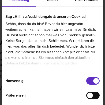
Venloer Str. 87
47638 Straelen
02834 94 30 20
Sag „Hi!“ zu Ausbildung.de & unseren Cookies!
E-Mail anzeigen
Schön, dass du da bist! Bevor du hier ungestört
Branche
Bildung
weitermachen kannst, haben wir ein paar Infos für dich.
Du hast vielleicht schon mal was von Cookies gehört!?
Keine Sorge, das ist nicht Schlimmes. Wir erklären dir
Ausbildung bei Laudius GmbH
hier, was das alles für dich bedeutet. Wunder dich bitte
nicht, die Sprache ist ein bisschen komplizierter als du
Wir sind Anbieter von Fernlehrgängen in fünf deutsch- und
sie von uns kennst. Sie muss einfach den aktuellen
niederländischsprachigen Ländern. Als Azubi arbeitest du an
Datenschutzbestimmungen gerecht werden.
unserem Standort in Venlo (Niederlande) nach dem
deutschen Ausbildungsrecht, mit Berufsschule in
Die Nutzung von Cookies auf Ausbildung.de
Einwilligungsauswahl
Deutschland.
Notwendig
Wir verwenden Cookies zur technischen Funktion
Auszeichnungen
unserer Webseite („Notwendig“), um von dir bei
Präferenzen
Benutzung der Webseite getroffenen Einstellungen zu
speichern ( „Präferenzen“), die Zugriffe auf unsere