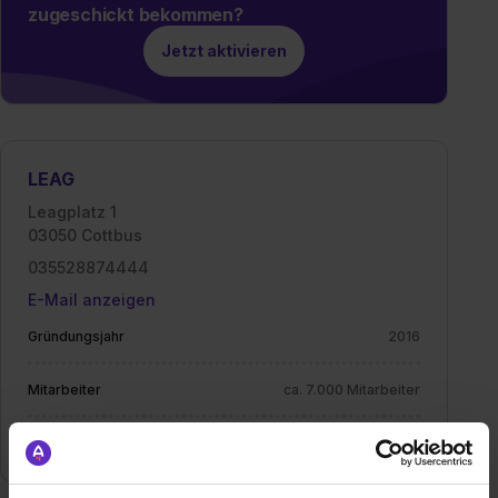
zugeschickt bekommen?
Jetzt aktivieren
LEAG
Leagplatz 1
03050 Cottbus
035528874444
E-Mail anzeigen
Gründungsjahr
2016
Mitarbeiter
ca. 7.000 Mitarbeiter
Branche
Energiewirtschaft