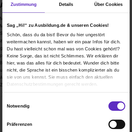
Ausbildung bei LEAG
Zustimmung
Details
Über Cookies
Mal eben die neueste Folge der Lieblingsserie gucken, die
Sag „Hi!“ zu Ausbildung.de & unseren Cookies!
Mitteilungen auf dem Handy checken, oder morgens das
Sandwich toasten? Dafür brauchen wir Strom. Fast jede
Schön, dass du da bist! Bevor du hier ungestört
zehnte Kilowattstunde für Deutschland wird von uns, dem
weitermachen kannst, haben wir ein paar Infos für dich.
größten Energieunternehmen im Osten des Landes
Du hast vielleicht schon mal was von Cookies gehört!?
produziert, der LEAG. Wir stehen für nachhaltige
Keine Sorge, das ist nicht Schlimmes. Wir erklären dir
Braunkohlegewinnung und Stromerzeugung in modernen
hier, was das alles für dich bedeutet. Wunder dich bitte
nicht, die Sprache ist ein bisschen komplizierter als du
und umweltschonenden Kraftwerken.
sie von uns kennst. Sie muss einfach den aktuellen
Aber nicht nur das, in der Lausitz errichten wir das größte
Datenschutzbestimmungen gerecht werden.
Zentrum grüner Energie in Deutschland, die GigawattFactory.
Die Nutzung von Cookies auf Ausbildung.de
Einwilligungsauswahl
Ausgezeichnet als einer von Deutschlands
Notwendig
besten Ausbildern 2025
Wir verwenden Cookies zur technischen Funktion
von Capital und Ausbildung.de
unserer Webseite („Notwendig“), um von dir bei
Präferenzen
Benutzung der Webseite getroffenen Einstellungen zu
Gesamtergebnis