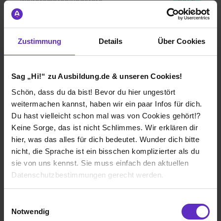
Weiterempfehlungsrate
100 %
Gesamtbewertung
Zustimmung
Details
Über Cookies
Aufgaben & Lernerfolg
Sag „Hi!“ zu Ausbildung.de & unseren Cookies!
Spaßfaktor & Atmosphäre
Schön, dass du da bist! Bevor du hier ungestört
weitermachen kannst, haben wir ein paar Infos für dich.
Bewerte jetzt deine Ausbildung
Du hast vielleicht schon mal was von Cookies gehört!?
Keine Sorge, das ist nicht Schlimmes. Wir erklären dir
hier, was das alles für dich bedeutet. Wunder dich bitte
nicht, die Sprache ist ein bisschen komplizierter als du
sie von uns kennst. Sie muss einfach den aktuellen
Datenschutzbestimmungen gerecht werden.
Ich würde diese Firma
weiterempfehlen!
Die Nutzung von Cookies auf Ausbildung.de
Einwilligungsauswahl
Notwendig