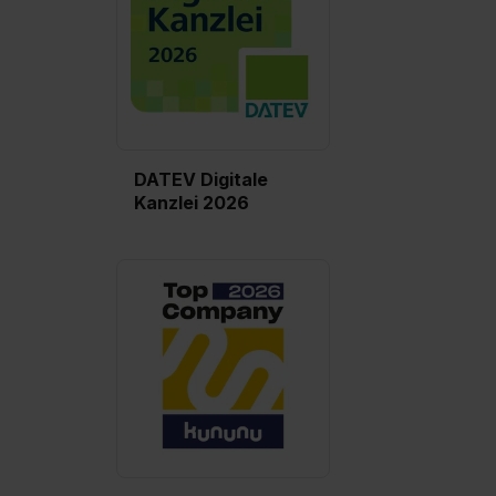
II). Du kannst die von dir erteilte Einwilligung jederzeit mit
Wirkung für die Zukunft ganz oder teilweise über unsere
Datenschutzerklärung unter dem Punkt „Datenschutz-
Einstellungen“ widerrufen. Weitere Informationen zu den
einzelnen Cookies findest du durch Klick auf „Details
zeigen“. Weitere Informationen:
Datenschutzerklärung
,
Impressum
.
DATEV Digitale
Kanzlei 2026