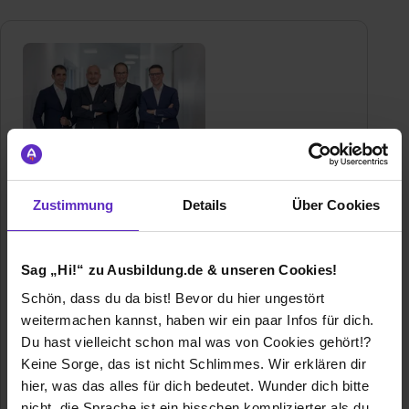
Lehleiter Steuerberatung &
Wirtschaftsprüfung
Zustimmung
Details
Über Cookies
Weinstraße 35
74172 Neckarsulm
Sag „Hi!“ zu Ausbildung.de & unseren Cookies!
+49 (7132) 968-0
Schön, dass du da bist! Bevor du hier ungestört
E-Mail anzeigen
weitermachen kannst, haben wir ein paar Infos für dich.
Gründungsjahr
1970
Du hast vielleicht schon mal was von Cookies gehört!?
Keine Sorge, das ist nicht Schlimmes. Wir erklären dir
Mitarbeiter
200
hier, was das alles für dich bedeutet. Wunder dich bitte
nicht, die Sprache ist ein bisschen komplizierter als du