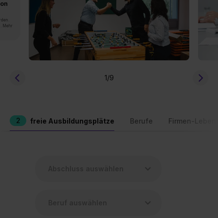
von
rden.
n. Mehr
1
/9
2
freie Ausbildungsplätze
Berufe
Firmen-Leben