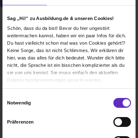
Sag „Hi!“ zu Ausbildung.de & unseren Cookies!
Schön, dass du da bist! Bevor du hier ungestört
weitermachen kannst, haben wir ein paar Infos für dich.
Du hast vielleicht schon mal was von Cookies gehört!?
Keine Sorge, das ist nicht Schlimmes. Wir erklären dir
hier, was das alles für dich bedeutet. Wunder dich bitte
nicht, die Sprache ist ein bisschen komplizierter als du
sie von uns kennst. Sie muss einfach den aktuellen
LEITZ ACCO Brands GmbH & Co KG
Datenschutzbestimmungen gerecht werden.
Siemensstraße 64
70469 Stuttgart
Die Nutzung von Cookies auf Ausbildung.de
Einwilligungsauswahl
E-Mail anzeigen
Notwendig
Gründungsjahr
1896
Wir verwenden Cookies zur technischen Funktion
unserer Webseite („Notwendig“), um von dir bei
Präferenzen
Mitarbeiter
564
Benutzung der Webseite getroffenen Einstellungen zu
speichern ( „Präferenzen“), die Zugriffe auf unsere