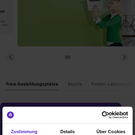
von
rden.
n. Mehr
1
/6
freie Ausbildungsplätze
Berufe
Firmen-Lebenslauf
Du möchtest neue Stellen automatisch
zugeschickt bekommen?
Jetzt aktivieren
Zustimmung
Details
Über Cookies