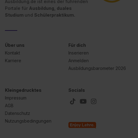
Ausbildung.de ist eines der führenden
Wirkung für die Zukunft ganz oder teilweise über unsere
Portale für
Ausbildung, duales
Datenschutzerklärung unter dem Punkt „Datenschutz-
Studium
und
Schülerpraktikum.
Einstellungen“ widerrufen. Weitere Informationen zu den
einzelnen Cookies findest du durch Klick auf „Details
zeigen“. Weitere Informationen:
Datenschutzerklärung
,
Impressum
.
Über uns
Für dich
Kontakt
Inserieren
Karriere
Anmelden
Ausbildungsbarometer 2026
Kleingedrucktes
Socials
Impressum
AGB
Datenschutz
Nutzungsbedingungen