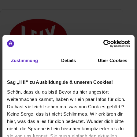
Zustimmung
Details
Über Cookies
Lely Center Niedersachsen GmbH
Falkenhorst 1
26655 Westerstede
Sag „Hi!“ zu Ausbildung.de & unseren Cookies!
E-Mail anzeigen
Schön, dass du da bist! Bevor du hier ungestört
Gründungsjahr
2009
weitermachen kannst, haben wir ein paar Infos für dich.
Du hast vielleicht schon mal was von Cookies gehört!?
Mitarbeiter
> 200
Keine Sorge, das ist nicht Schlimmes. Wir erklären dir
hier, was das alles für dich bedeutet. Wunder dich bitte
Branche
Dienstleistung, Agrarwesen
nicht, die Sprache ist ein bisschen komplizierter als du
sie von uns kennst. Sie muss einfach den aktuellen