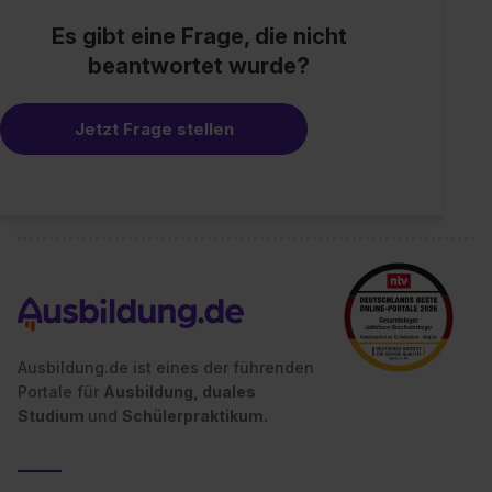
Einstellungen“ widerrufen. Weitere Informationen zu den
einzelnen Cookies findest du durch Klick auf „Details
Es gibt eine Frage, die nicht
zeigen“. Weitere Informationen:
Datenschutzerklärung
,
beantwortet wurde?
Impressum
.
Jetzt Frage stellen
Ausbildung.de ist eines der führenden
Portale für
Ausbildung, duales
Studium
und
Schülerpraktikum.