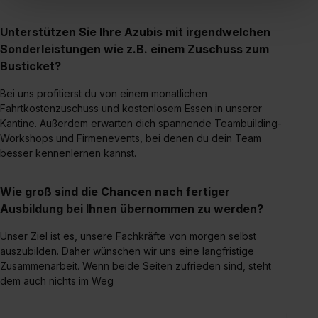
„Social Media und Marketing“ bist du auch damit
einverstanden, dass dir nach Setzen der Cookies externe
Unterstützen Sie Ihre Azubis mit irgendwelchen
Inhalte (z.B. Videos oder Posts) angezeigt und hierfür
Sonderleistungen wie z.B. einem Zuschuss zum
erforderliche personenbezogene Daten an Social Media
Busticket?
Dienste, ggfs. mit Sitz in den USA, übermittelt werden.
Bei uns profitierst du von einem monatlichen
Eine Erlaubnis hierfür kannst du auch später noch im
Fahrtkostenzuschuss und kostenlosem Essen in unserer
Einzelfall bei dem jeweiligen Inhalt erteilen. Willst du nur
Kantine. Außerdem erwarten dich spannende Teambuilding-
bestimmte Verwendungszwecke zulassen, triff deine
Workshops und Firmenevents, bei denen du dein Team
Auswahl über die Checkboxen und klick auf „Auswahl
besser kennenlernen kannst.
erlauben“. Die Einwilligung zur Platzierung von Cookies
der Kategorien „Präferenzen“, „Statistiken“ und „Social
Wie groß sind die Chancen nach fertiger
Media und Marketing“ umfasst hierbei die Einwilligung
Ausbildung bei Ihnen übernommen zu werden?
zur Übermittlung deiner Daten in die USA (Art. 49 Abs. 1
S. 1 lit. a) DS-GVO). Die USA verfügen über kein
Unser Ziel ist es, unsere Fachkräfte von morgen selbst
angemessenes Datenschutzniveau (EuGH – Schrems
auszubilden. Daher wünschen wir uns eine langfristige
Zusammenarbeit. Wenn beide Seiten zufrieden sind, steht
II). Du kannst die von dir erteilte Einwilligung jederzeit mit
dem auch nichts im Weg
Wirkung für die Zukunft ganz oder teilweise über unsere
Datenschutzerklärung unter dem Punkt „Datenschutz-