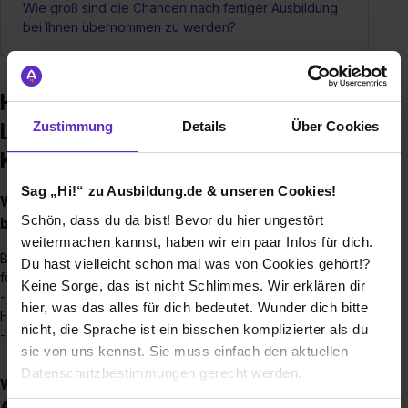
Wie groß sind die Chancen nach fertiger Ausbildung
bei Ihnen übernommen zu werden?
Häufige Fragen zur Ausbildung –
LISI Automotive KKP GmbH & Co.
Zustimmung
Details
Über Cookies
KG
Sag „Hi!“ zu Ausbildung.de & unseren Cookies!
Welche Ausbildungen/Dualen Studiengänge
Schön, dass du da bist! Bevor du hier ungestört
bieten Sie an?
weitermachen kannst, haben wir ein paar Infos für dich.
Bei LISI Automotive KKP in Mellrichstadt bieten wir aktuell in
Du hast vielleicht schon mal was von Cookies gehört!?
folgenden Ausbildungsberufen aus:
Keine Sorge, das ist nicht Schlimmes. Wir erklären dir
- Kunststoff- und Kautschuktechnologe*in, Fachrichtung
hier, was das alles für dich bedeutet. Wunder dich bitte
Formteile
nicht, die Sprache ist ein bisschen komplizierter als du
- Werkzeugmechaniker*in
sie von uns kennst. Sie muss einfach den aktuellen
Datenschutzbestimmungen gerecht werden.
Wie sieht der Bewerbungsprozess für eine
Ausbildungsstelle bei Ihnen aus?