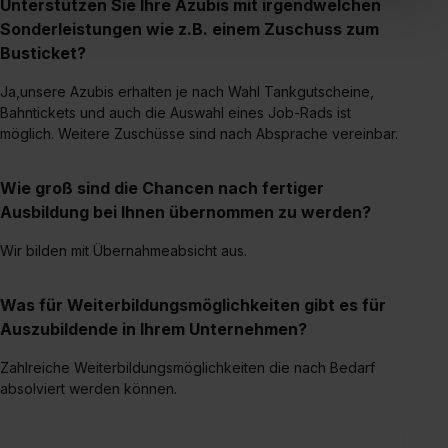
Unterstützen Sie Ihre Azubis mit irgendwelchen
„Social Media und Marketing“ bist du auch damit
Sonderleistungen wie z.B. einem Zuschuss zum
einverstanden, dass dir nach Setzen der Cookies externe
Busticket?
Inhalte (z.B. Videos oder Posts) angezeigt und hierfür
erforderliche personenbezogene Daten an Social Media
Ja,unsere Azubis erhalten je nach Wahl Tankgutscheine,
Dienste, ggfs. mit Sitz in den USA, übermittelt werden.
Bahntickets und auch die Auswahl eines Job-Rads ist
möglich. Weitere Zuschüsse sind nach Absprache vereinbar.
Eine Erlaubnis hierfür kannst du auch später noch im
Einzelfall bei dem jeweiligen Inhalt erteilen. Willst du nur
bestimmte Verwendungszwecke zulassen, triff deine
Wie groß sind die Chancen nach fertiger
Auswahl über die Checkboxen und klick auf „Auswahl
Ausbildung bei Ihnen übernommen zu werden?
erlauben“. Die Einwilligung zur Platzierung von Cookies
Wir bilden mit Übernahmeabsicht aus.
der Kategorien „Präferenzen“, „Statistiken“ und „Social
Media und Marketing“ umfasst hierbei die Einwilligung
zur Übermittlung deiner Daten in die USA (Art. 49 Abs. 1
Was für Weiterbildungsmöglichkeiten gibt es für
S. 1 lit. a) DS-GVO). Die USA verfügen über kein
Auszubildende in Ihrem Unternehmen?
angemessenes Datenschutzniveau (EuGH – Schrems
Zahlreiche Weiterbildungsmöglichkeiten die nach Bedarf
II). Du kannst die von dir erteilte Einwilligung jederzeit mit
absolviert werden können.
Wirkung für die Zukunft ganz oder teilweise über unsere
Datenschutzerklärung unter dem Punkt „Datenschutz-
Einstellungen“ widerrufen. Weitere Informationen zu den