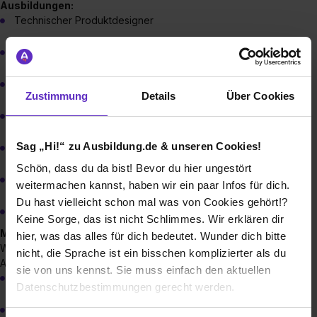
Ausbildungen:
Technischer Produktdesigner
Konstruktionsmechaniker
Zerspanungsmechaniker
Zustimmung
Details
Über Cookies
Maschinen- und Anlagenführer
Sag „Hi!“ zu Ausbildung.de & unseren Cookies!
Industriemechaniker
Schön, dass du da bist! Bevor du hier ungestört
Industrielackierer
weitermachen kannst, haben wir ein paar Infos für dich.
Du hast vielleicht schon mal was von Cookies gehört!?
Industriekaufmann/-frau
Keine Sorge, das ist nicht Schlimmes. Wir erklären dir
Möglichkeiten für Studierende:
hier, was das alles für dich bedeutet. Wunder dich bitte
Wir freuen uns insbesondere über Studierende und
nicht, die Sprache ist ein bisschen komplizierter als du
Absolventen aus den Bereichen:
sie von uns kennst. Sie muss einfach den aktuellen
Maschinenbau
Datenschutzbestimmungen gerecht werden.
Wirtschaftsingenieurwesen