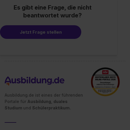
einzelnen Cookies findest du durch Klick auf „Details
Es gibt eine Frage, die nicht
zeigen“. Weitere Informationen:
Datenschutzerklärung
,
beantwortet wurde?
Impressum
.
Jetzt Frage stellen
Ausbildung.de ist eines der führenden
Portale für
Ausbildung, duales
Studium
und
Schülerpraktikum.