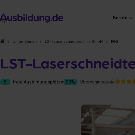
Berufe
Unternehmen
LST-Laserschneidtechnik GmbH
FAQ
LST-Laserschneidt
5
freie Ausbildungsplätze
90%
Übernahmequote
Hier gibt es (eigentlich
Hier gibt es (eigentlich
Hier gibt es (eigentlich
Hier gibt es (eigentlich
Hier gibt es (eigentlich