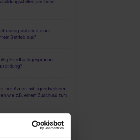
sbildungsstellen bei Ihnen
 Betreuung während einer
Ihrem Betrieb aus?
mäßig Feedbackgespräche
usbildung?
ie Ihre Azubis mit irgendwelchen
gen wie z.B. einem Zuschuss zum
die Chancen nach fertiger
i Ihnen übernommen zu werden?