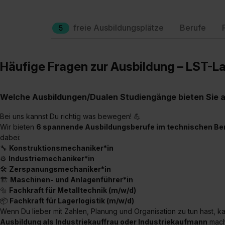
freie Ausbildungsplätze
Berufe
5
Häufige Fragen zur Ausbildung – LST-
Welche Ausbildungen/Dualen Studiengänge bieten Sie 
Bei uns kannst Du richtig was bewegen! 💪
Wir bieten
6 spannende Ausbildungsberufe im technischen Be
dabei:
🔧
Konstruktionsmechaniker*in
⚙️
Industriemechaniker*in
🛠️
Zerspanungsmechaniker*in
🏗️
Maschinen- und Anlagenführer*in
🔩
Fachkraft für Metalltechnik (m/w/d)
📦
Fachkraft für Lagerlogistik (m/w/d)
Wenn Du lieber mit Zahlen, Planung und Organisation zu tun hast, k
Ausbildung als Industriekauffrau oder Industriekaufmann
mach