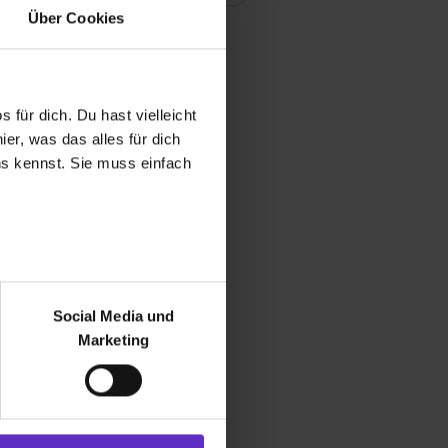
Über Cookies
 für dich. Du hast vielleicht
er, was das alles für dich
uns kennst. Sie muss einfach
r bei Benutzung der
bseite zu analysieren
Social Media und
ür soziale Medien, Werbung
Marketing
und Marketing“). Unsere
 bereitgestellt hast oder die
ookies zulassen“ stimmst du
e (ausgenommen „Notwendig“)