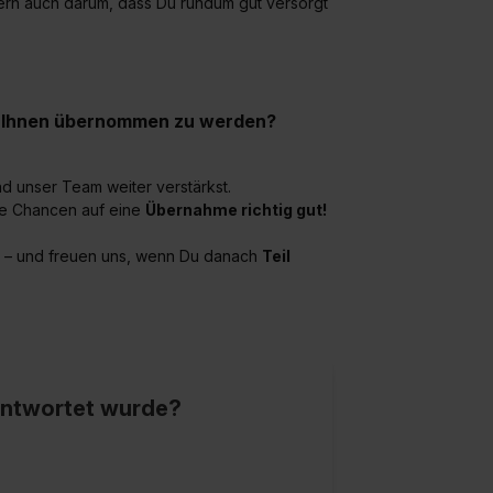
ern auch darum, dass Du rundum gut versorgt
ei Ihnen übernommen zu werden?
d unser Team weiter verstärkst.
die Chancen auf eine
Übernahme richtig gut!
ung – und freuen uns, wenn Du danach
Teil
eantwortet wurde?