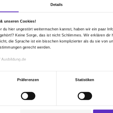
ir! 💬
Details
 & unseren Cookies!
 ausgeschrieben?
 du hier ungestört weitermachen kannst, haben wir ein paar Infos
rufsleben! 🙌
hört!? Keine Sorge, das ist nicht Schlimmes. Wir erklären dir hi
nd bist
nicht nur eine Nummer
, sondern Teil
icht, die Sprache ist ein bisschen komplizierter als du sie von 
estimmungen gerecht werden.
 Ausbildung.de
echnischen Funktion unserer Webseite („Notwendig“), um von di
um! 💸✨
lungen zu speichern ( „Präferenzen“), die Zugriffe auf unsere We
Präferenzen
Statistiken
ionen zu deiner Verwendung unserer Website an unsere Partner f
und um Inhalte und Anzeigen zu personalisieren („Social Media 
tionen möglicherweise mit weiteren Daten zusammen, die du ihnen
g der Dienste gesammelt haben. Durch Klick auf den Button „C
 der Datenverarbeitung für alle genannten Verwendungszweck