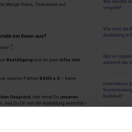
Wie werden Au
ede Menge Praxis, Teamarbeit und
vergütet?
Wie sieht die
Ausbildung in 
elle bei Ihnen aus?
asy! 👇
Gibt es regel
ine
Bestätigung
und ein paar
Infos zum
während der A
über unseren Partner
BANG e.V.
– keine
Unterstützen S
Sonderleistun
Busticket?
chen Gespräch
. Hier lernst Du
unseren
er, was Du Dir von der Ausbildung wünschst –
Wie groß sind 
on
, damit Du direkt siehst, wo Du vielleicht bald
Ausbildung be