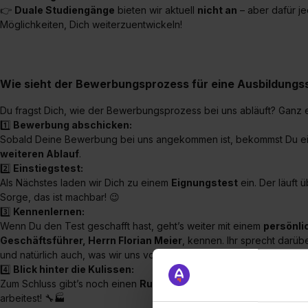
👉
Duale Studiengänge
bieten wir aktuell
nicht an
– aber dafür j
Möglichkeiten, Dich weiterzuentwickeln!
Wie sieht der Bewerbungsprozess für eine Ausbildungsst
Du fragst Dich, wie der Bewerbungsprozess bei uns abläuft? Ganz e
1️⃣
Bewerbung abschicken:
Sobald Deine Bewerbung bei uns angekommen ist, bekommst Du e
weiteren Ablauf
.
2️⃣
Einstiegstest:
Als Nächstes laden wir Dich zu einem
Eignungstest
ein. Der läuft 
Sorge, das ist machbar! 😉
3️⃣
Kennenlernen:
Wenn Du den Test geschafft hast, geht’s weiter mit einem
persönli
Geschäftsführer, Herrn Florian Meier
, kennen. Ihr sprecht darüb
und natürlich auch, was wir uns von Dir vorstellen.
4️⃣
Blick hinter die Kulissen:
Zum Schluss gibt’s noch einen
Rundgang durch unsere Produkti
arbeitest! 🔧🏭