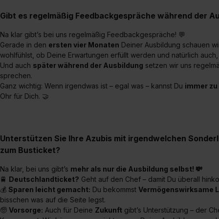
Gibt es regelmäßig Feedbackgespräche während der Au
Na klar gibt’s bei uns regelmäßig Feedbackgespräche! 💬
Gerade in den
ersten vier Monaten
Deiner Ausbildung schauen wir
wohlfühlst, ob Deine Erwartungen erfüllt werden und natürlich auch, 
Und auch
später während der Ausbildung
setzen wir uns regelm
sprechen.
Ganz wichtig: Wenn irgendwas ist – egal was – kannst Du
immer zu
Ohr für Dich. 🤝
Unterstützen Sie Ihre Azubis mit irgendwelchen Sonder
zum Busticket?
Na klar, bei uns gibt’s
mehr als nur die Ausbildung selbst! 💸
🚆
Deutschlandticket?
Geht auf den Chef – damit Du überall hink
💰
Sparen leicht gemacht:
Du bekommst
Vermögenswirksame L
bisschen was auf die Seite legst.
🧓
Vorsorge:
Auch für Deine
Zukunft
gibt’s Unterstützung – der Ch