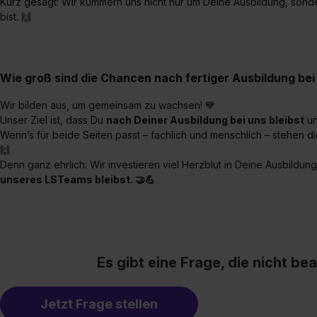
Kurz gesagt: Wir kümmern uns nicht nur um Deine Ausbildung, sond
bist. 🙌
Wie groß sind die Chancen nach fertiger Ausbildung b
Wir bilden aus, um gemeinsam zu wachsen! 💙
Unser Ziel ist, dass Du
nach Deiner Ausbildung bei uns bleibst
un
Wenn’s für beide Seiten passt – fachlich und menschlich – stehen 
🙌
Denn ganz ehrlich: Wir investieren viel Herzblut in Deine Ausbild
unseres LSTeams bleibst. 🤝💪
Es gibt eine Frage, die nicht b
Jetzt Frage stellen