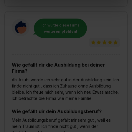
In diesem Fall sowie bei der separaten Aktivierung von
„Social Media und Marketing“ bist du auch damit
einverstanden, dass dir nach Setzen der Cookies externe
Ich würde diese Firma
Inhalte (z.B. Videos oder Posts) angezeigt und hierfür
weiterempfehlen!
erforderliche personenbezogene Daten an Social Media
Dienste, ggfs. mit Sitz in den USA, übermittelt werden.
Eine Erlaubnis hierfür kannst du auch später noch im
Einzelfall bei dem jeweiligen Inhalt erteilen. Willst du nur
bestimmte Verwendungszwecke zulassen, triff deine
Wie gefällt dir die Ausbildung bei deiner
Auswahl über die Checkboxen und klick auf „Auswahl
Firma?
erlauben“. Die Einwilligung zur Platzierung von Cookies
Als Azubi werde ich sehr gut in der Ausbildung sein. Ich
der Kategorien „Präferenzen“, „Statistiken“ und „Social
finde nicht gut , dass ich Zuhause ohne Ausbildung
Media und Marketing“ umfasst hierbei die Einwilligung
bleibe. Ich freue mich sehr, wenn ich neu Etwas mache.
zur Übermittlung deiner Daten in die USA (Art. 49 Abs. 1
Ich betrachte die Firma wie meine Familie.
S. 1 lit. a) DS-GVO). Die USA verfügen über kein
Wie gefällt dir dein Ausbildungsberuf?
angemessenes Datenschutzniveau (EuGH – Schrems
II). Du kannst die von dir erteilte Einwilligung jederzeit mit
Mein Ausbildungsberuf gefällt mir sehr gut , weil es
Wirkung für die Zukunft ganz oder teilweise über unsere
mein Traum ist. Ich finde nicht gut , wenn der