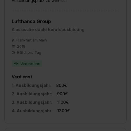
Ausbildungsplatz zu weit ist .
Datenschutzerklärung unter dem Punkt „Datenschutz-
Einstellungen“ widerrufen. Weitere Informationen zu den
einzelnen Cookies findest du durch Klick auf „Details
Lufthansa Group
zeigen“. Weitere Informationen:
Datenschutzerklärung
,
Impressum
.
Klassische duale Berufsausbildung
Frankfurt am Main
2018
9 Std. pro Tag
Übernommen
Verdienst
1. Ausbildungsjahr:
800€
2. Ausbildungsjahr:
900€
3. Ausbildungsjahr:
1100€
4. Ausbildungsjahr:
1300€