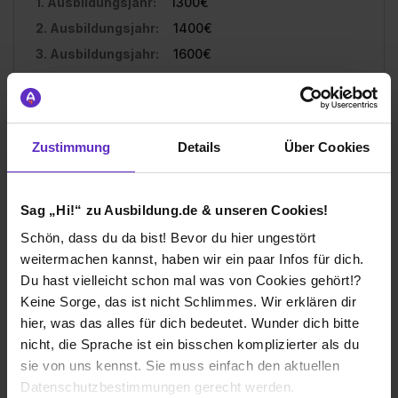
1. Ausbildungsjahr:
1300€
2. Ausbildungsjahr:
1400€
3. Ausbildungsjahr:
1600€
4. Ausbildungsjahr:
1700€
Zustimmung
Details
Über Cookies
Ich würde diese Firma
weiterempfehlen!
Sag „Hi!“ zu Ausbildung.de & unseren Cookies!
Schön, dass du da bist! Bevor du hier ungestört
weitermachen kannst, haben wir ein paar Infos für dich.
Du hast vielleicht schon mal was von Cookies gehört!?
Wie gefällt dir die Ausbildung bei deiner
Keine Sorge, das ist nicht Schlimmes. Wir erklären dir
Firma?
hier, was das alles für dich bedeutet. Wunder dich bitte
Die Mitarbeiter dieser Firma sind sehr freundlich und es
nicht, die Sprache ist ein bisschen komplizierter als du
ist eine gute Arbeitsumgebung.
sie von uns kennst. Sie muss einfach den aktuellen
Datenschutzbestimmungen gerecht werden.
Wie gefällt dir dein Ausbildungsberuf?