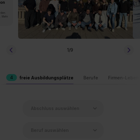
von
rden.
n. Mehr
1
/9
4
freie Ausbildungsplätze
Berufe
Firmen-Leben