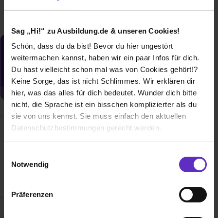
Sag „Hi!“ zu Ausbildung.de & unseren Cookies!
Schön, dass du da bist! Bevor du hier ungestört
Du möchtest neue Stellen automatisch
weitermachen kannst, haben wir ein paar Infos für dich.
zugeschickt bekommen?
Du hast vielleicht schon mal was von Cookies gehört!?
Jetzt aktivieren
Keine Sorge, das ist nicht Schlimmes. Wir erklären dir
hier, was das alles für dich bedeutet. Wunder dich bitte
nicht, die Sprache ist ein bisschen komplizierter als du
sie von uns kennst. Sie muss einfach den aktuellen
Datenschutzbestimmungen gerecht werden.
Wusstest du schon, dass...
Die Nutzung von Cookies auf Ausbildung.de
Einwilligungsauswahl
…viele unserer heutigen Fachkräfte und Ausbilder ihre
Notwendig
Karriere selbst mit einer Ausbildung bei LUKAS-ERZETT
Wir verwenden Cookies zur technischen Funktion
begonnen haben?
unserer Webseite („Notwendig“), um von dir bei
Präferenzen
Benutzung der Webseite getroffenen Einstellungen zu
speichern ( „Präferenzen“), die Zugriffe auf unsere