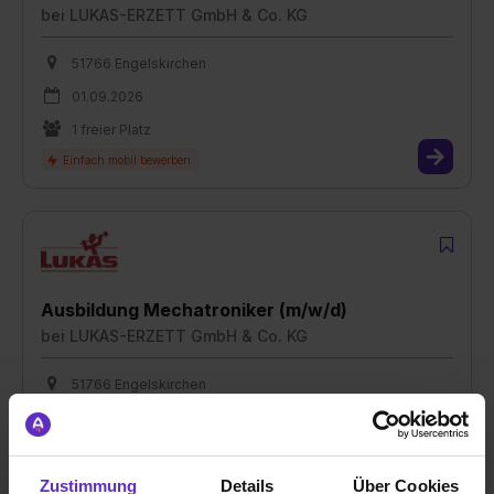
bei
LUKAS-ERZETT GmbH & Co. KG
51766 Engelskirchen
01.09.2026
1 freier Platz
Ausbildung Mechatroniker (m/w/d)
bei
LUKAS-ERZETT GmbH & Co. KG
51766 Engelskirchen
01.09.2026
1 freier Platz
Zustimmung
Details
Über Cookies