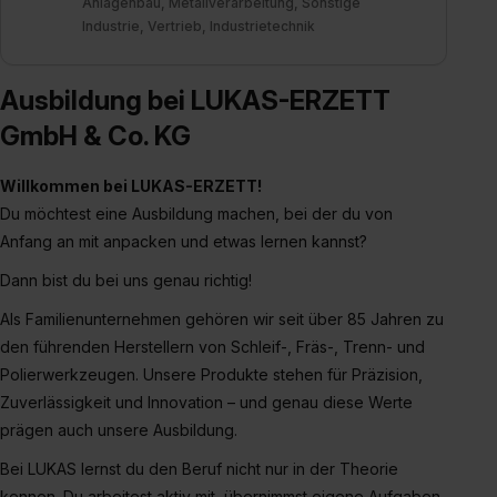
Anlagenbau, Metallverarbeitung, Sonstige
Einzelfall bei dem jeweiligen Inhalt erteilen. Willst du nur
Industrie, Vertrieb, Industrietechnik
bestimmte Verwendungszwecke zulassen, triff deine
Auswahl über die Checkboxen und klick auf „Auswahl
Ausbildung bei LUKAS-ERZETT
erlauben“. Die Einwilligung zur Platzierung von Cookies
der Kategorien „Präferenzen“, „Statistiken“ und „Social
GmbH & Co. KG
Media und Marketing“ umfasst hierbei die Einwilligung
zur Übermittlung deiner Daten in die USA (Art. 49 Abs. 1
Willkommen bei LUKAS-ERZETT!
S. 1 lit. a) DS-GVO). Die USA verfügen über kein
Du möchtest eine Ausbildung machen, bei der du von
angemessenes Datenschutzniveau (EuGH – Schrems
Anfang an mit anpacken und etwas lernen kannst?
II). Du kannst die von dir erteilte Einwilligung jederzeit mit
Dann bist du bei uns genau richtig!
Wirkung für die Zukunft ganz oder teilweise über unsere
Datenschutzerklärung unter dem Punkt „Datenschutz-
Als Familienunternehmen gehören wir seit über 85 Jahren zu
Einstellungen“ widerrufen. Weitere Informationen zu den
den führenden Herstellern von Schleif-, Fräs-, Trenn- und
einzelnen Cookies findest du durch Klick auf „Details
Polierwerkzeugen. Unsere Produkte stehen für Präzision,
zeigen“. Weitere Informationen:
Datenschutzerklärung
,
Zuverlässigkeit und Innovation – und genau diese Werte
Impressum
.
prägen auch unsere Ausbildung.
Bei LUKAS lernst du den Beruf nicht nur in der Theorie
kennen. Du arbeitest aktiv mit, übernimmst eigene Aufgaben