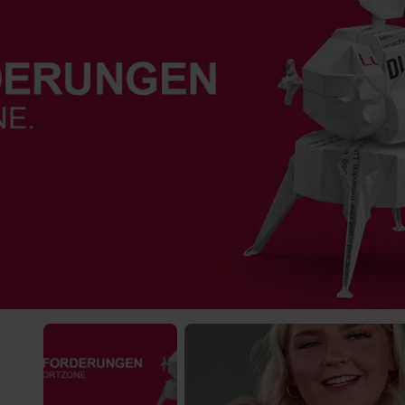
) was Cooles zu sehen!
) was Cooles zu sehen!
 Video-Content von YouTube. Neugierig? Dann schalte die Inhalte jetzt
 Video-Content von YouTube. Neugierig? Dann schalte die Inhalte jetzt
ernen Inhalte von YouTube.
ernen Inhalte von YouTube.
 mir die externen Inhalte angezeigt werden. Personenbezogene Daten könne
 mir die externen Inhalte angezeigt werden. Personenbezogene Daten könne
en. Mehr Infos gibt es in der
en. Mehr Infos gibt es in der
Datenschutzerklärung
Datenschutzerklärung
.
.