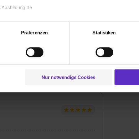
 später mal Jura studieren möchte und ohne
 Ausbildung.de
n zu sammeln.
echnischen Funktion unserer Webseite („Notwendig“), um von di
lungen zu speichern ( „Präferenzen“), die Zugriffe auf unsere We
Präferenzen
Statistiken
ionen zu deiner Verwendung unserer Website an unsere Partner f
und um Inhalte und Anzeigen zu personalisieren („Social Media 
tionen möglicherweise mit weiteren Daten zusammen, die du ihnen
g der Dienste gesammelt haben. Durch Klick auf den Button „C
 der Datenverarbeitung für alle genannten Verwendungszweck
ei der separaten Aktivierung von „Social Media und Marketing“ bi
Nur notwendige Cookies
 Setzen der Cookies externe Inhalte (z.B. Videos oder Posts) an
ne Daten an Social Media Dienste, ggfs. mit Sitz in den USA, üb
uch später noch im Einzelfall bei dem jeweiligen Inhalt erteilen. 
 triff deine Auswahl über die Checkboxen und klick auf „Auswa
 von Cookies der Kategorien „Präferenzen“, „Statistiken“ und „So
ung zur Übermittlung deiner Daten in die USA (Art. 49 Abs. 1 S. 
enes Datenschutzniveau (EuGH – Schrems II). Du kannst die von 
e Zukunft ganz oder teilweise über unsere Datenschutzerklärung 