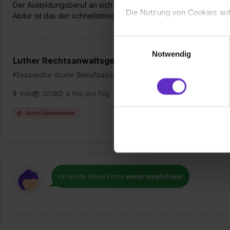
Der Ausbildungsberuf an sich ist absolut mein Traumjob, da ich
Die Nutzung von Cookies auf
Abitur ist das der schnellstmögliche Weg auch neue Erfahrunge
Wir verwenden Cookies zur t
Einwilligungsauswahl
Webseite getroffenen Einstel
Notwendig
Luther Rechtsanwaltsgesellschaft mbH
(„Statistiken“), um Informat
und Analysen weiterzugeben 
Klassische duale Berufsausbildung
Partner führen diese Informa
Köln
2018
8 Std. pro Tag
sie im Rahmen deiner Nutzun
dem Setzen der Cookies und
Nicht Übernommen
zu. . In diesem Fall sowie b
einverstanden, dass dir nach
erforderliche personenbezoge
Erlaubnis hierfür kannst du a
Verwendungszwecke zulassen,
Ich würde diese Firma
weiterempfehlen!
Einwilligung zur Platzierung
umfasst hierbei die Einwillig
verfügen über kein angemess
jederzeit mit Wirkung für di