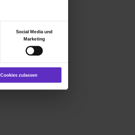
r bei Benutzung der
bseite zu analysieren
Social Media und
ür soziale Medien, Werbung
Marketing
und Marketing“). Unsere
 bereitgestellt hast oder die
ookies zulassen“ stimmst du
e (ausgenommen „Notwendig“)
st du auch damit
Cookies zulassen
gezeigt und hierfür
ermittelt werden. Eine
Willst du nur bestimmte
hl erlauben“. Die
cial Media und Marketing“
1 lit. a) DS-GVO). Die USA
dir erteilte Einwilligung
unter dem Punkt