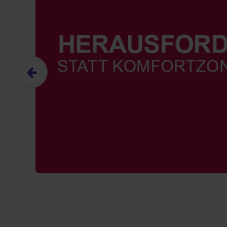
Hier gibt es (eigentlich
Hier gibt es (eigentlich
Das hier ist ein Platzhalter für
Das hier ist ein Platzhalter für
frei.
frei.
Ja, ich erlaube die ext
Ja, ich erlaube die ext
Ich bin damit einverstanden, dass
Ich bin damit einverstanden, dass
an Drittplattformen übermittelt werd
an Drittplattformen übermittelt werd