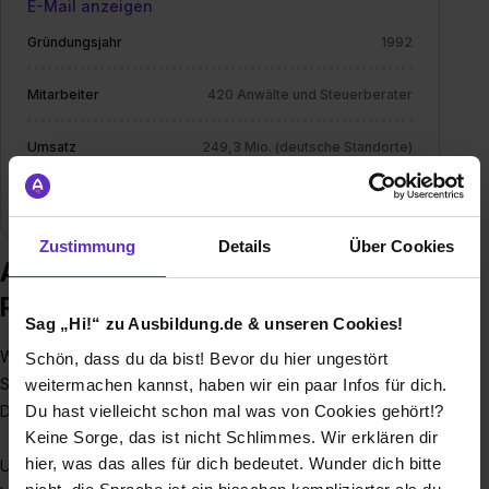
E-Mail anzeigen
Gründungsjahr
1992
Mitarbeiter
420 Anwälte und Steuerberater
Umsatz
249,3 Mio. (deutsche Standorte)
Branche
Rechts- / Steuerberatung
Zustimmung
Details
Über Cookies
Ausbildung bei Luther
Rechtsanwaltsgesellschaft mbH
Sag „Hi!“ zu Ausbildung.de & unseren Cookies!
Wir sind mit 420 hochspezialisierten Rechtsanwälten und
Schön, dass du da bist! Bevor du hier ungestört
Steuerberatern eine der führenden Wirtschaftskanzleien
weitermachen kannst, haben wir ein paar Infos für dich.
Du hast vielleicht schon mal was von Cookies gehört!?
Deutschlands.
Keine Sorge, das ist nicht Schlimmes. Wir erklären dir
hier, was das alles für dich bedeutet. Wunder dich bitte
Unsere zehn nationalen und elf internationalen Standorte