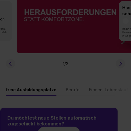
Hier
seh
von
rden.
Ich bin
n. Mehr
Persone
Infos gi
1
/3
freie Ausbildungsplätze
Berufe
Firmen-Lebenslauf
Du möchtest neue Stellen automatisch
zugeschickt bekommen?