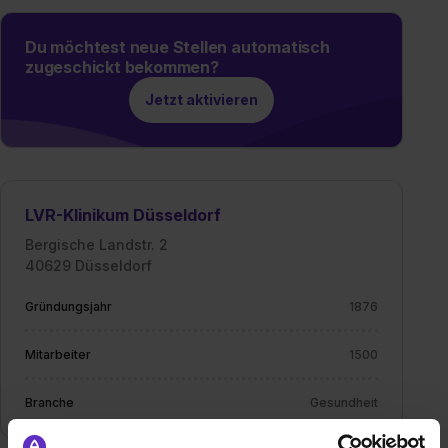
Du möchtest neue Stellen automatisch
zugeschickt bekommen?
Jetzt aktivieren
LVR-Klinikum Düsseldorf
Bergische Landstr. 2
40629 Düsseldorf
Gründungsjahr
1876
Mitarbeiter
1500
Branche
Gesundheit