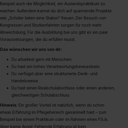
erforderliche personenbezogene Daten an Social Media
Beispiel auch die Möglichkeit, ein Auslandspraktikum zu
Dienste, ggfs. mit Sitz in den USA, übermittelt werden.
machen. Außerdem kannst du dich auf spannende Projekte
Eine Erlaubnis hierfür kannst du auch später noch im
wie „Schüler leiten eine Station“ freuen. Der Besuch von
Einzelfall bei dem jeweiligen Inhalt erteilen. Willst du nur
Kongressen und Studienfahrten sorgen für noch mehr
bestimmte Verwendungszwecke zulassen, triff deine
Abwechslung. Für die Ausbildung bei uns gibt es ein paar
Auswahl über die Checkboxen und klick auf „Auswahl
Voraussetzungen, die du erfüllen musst.
erlauben“. Die Einwilligung zur Platzierung von Cookies
der Kategorien „Präferenzen“, „Statistiken“ und „Social
Das wünschen wir uns von dir:
Media und Marketing“ umfasst hierbei die Einwilligung
Du arbeitest gern mit Menschen.
zur Übermittlung deiner Daten in die USA (Art. 49 Abs. 1
Du hast ein hohes Verantwortungsbewusstsein.
S. 1 lit. a) DS-GVO). Die USA verfügen über kein
Du verfügst über eine strukturierte Denk- und
angemessenes Datenschutzniveau (EuGH – Schrems
Handelsweise.
II). Du kannst die von dir erteilte Einwilligung jederzeit mit
Du hast einen Realschulabschluss oder einen anderen,
Wirkung für die Zukunft ganz oder teilweise über unsere
gleichwertigen Schulabschluss.
Datenschutzerklärung unter dem Punkt „Datenschutz-
Einstellungen“ widerrufen. Weitere Informationen zu den
Hinweis
: Ein großer Vorteil ist natürlich, wenn du schon
einzelnen Cookies findest du durch Klick auf „Details
etwas Erfahrung im Pflegebereich gesammelt hast – zum
zeigen“. Weitere Informationen:
Datenschutzerklärung
,
Beispiel bei einem Praktikum oder im Rahmen eines FSJs.
Impressum
.
Aber keine Angst: Fehlende Erfahrung ist kein