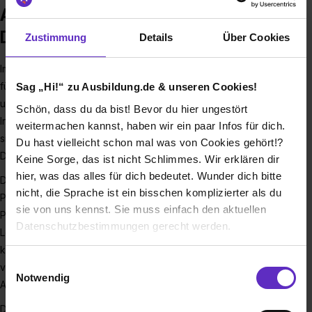
Ausbildung bei LVR-Klinikum
Düsseldorf
Zustimmung
Details
Über Cookies
Im Rheinland leben knapp zehn Millionen Menschen – und
für die ist der Landschaftsverband Rheinland (LVR) auf ganz
Sag „Hi!“ zu Ausbildung.de & unseren Cookies!
unterschiedliche Art und Weise da. Der LVR steht für
Schön, dass du da bist! Bevor du hier ungestört
Inklusion in allen Lebensbereichen. Ein wichtiger Teil davon
weitermachen kannst, haben wir ein paar Infos für dich.
sind die zehn Kliniken, zu denen auch wir, das LVR-Klinikum
Du hast vielleicht schon mal was von Cookies gehört!?
Düsseldorf, gehören.
Keine Sorge, das ist nicht Schlimmes. Wir erklären dir
hier, was das alles für dich bedeutet. Wunder dich bitte
Die Schwerpunkte unseres Klinikums liegen im Bereich
nicht, die Sprache ist ein bisschen komplizierter als du
Psychiatrie, Psychosomatik und Neurologie. Wir betreuen
sie von uns kennst. Sie muss einfach den aktuellen
Patienten in Akutsituationen und unterstützen sie im täglichen
Datenschutzbestimmungen gerecht werden.
Leben – bei uns steht der Mensch im Mittelpunkt. Außerdem
kümmern wir uns um die Beratung, Anleitung und Versorgung
Die Nutzung von Cookies auf Ausbildung.de
Einwilligungsauswahl
von pflegebedürftigen Menschen. Das sorgt für jede Menge
Notwendig
Abwechslung und einen spannenden Arbeitsalltag.
Wir verwenden Cookies zur technischen Funktion
Du möchtest dich sozial engagieren und nicht nur mit,
unserer Webseite („Notwendig“), um von dir bei