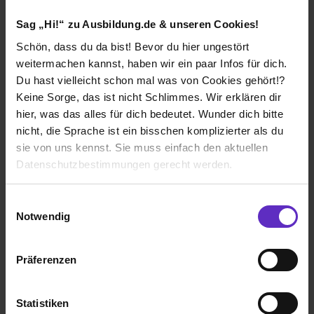
Sag „Hi!“ zu Ausbildung.de & unseren Cookies!
Lennox
Schön, dass du da bist! Bevor du hier ungestört
IT-Systemelektroniker/in
weitermachen kannst, haben wir ein paar Infos für dich.
Du hast vielleicht schon mal was von Cookies gehört!?
Interview lesen
Keine Sorge, das ist nicht Schlimmes. Wir erklären dir
hier, was das alles für dich bedeutet. Wunder dich bitte
nicht, die Sprache ist ein bisschen komplizierter als du
sie von uns kennst. Sie muss einfach den aktuellen
Datenschutzbestimmungen gerecht werden.
Studierenden-Interviews
Die Nutzung von Cookies auf Ausbildung.de
Einwilligungsauswahl
Notwendig
Wir verwenden Cookies zur technischen Funktion
unserer Webseite („Notwendig“), um von dir bei
Präferenzen
Benutzung der Webseite getroffenen Einstellungen zu
speichern ( „Präferenzen“), die Zugriffe auf unsere
Webseite zu analysieren („Statistiken“), um
Statistiken