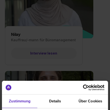
Nilay
Kauffrau/-mann für Büromanagement
Interview lesen
Zustimmung
Details
Über Cookies