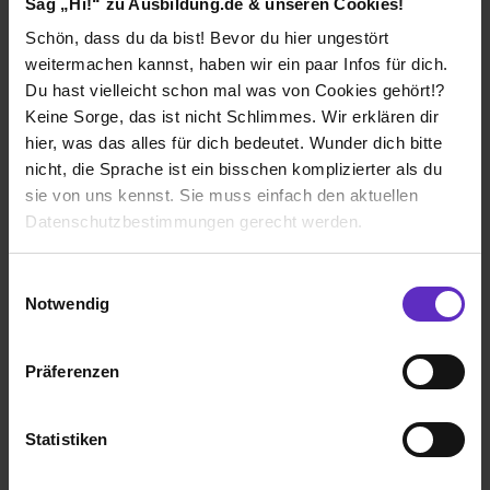
Sag „Hi!“ zu Ausbildung.de & unseren Cookies!
Verdienst
Schön, dass du da bist! Bevor du hier ungestört
1. Ausbildungsjahr:
1051€
weitermachen kannst, haben wir ein paar Infos für dich.
2. Ausbildungsjahr:
1131€
Du hast vielleicht schon mal was von Cookies gehört!?
3. Ausbildungsjahr:
1204€
Keine Sorge, das ist nicht Schlimmes. Wir erklären dir
hier, was das alles für dich bedeutet. Wunder dich bitte
nicht, die Sprache ist ein bisschen komplizierter als du
sie von uns kennst. Sie muss einfach den aktuellen
Datenschutzbestimmungen gerecht werden.
Ich würde diese Firma
weiterempfehlen!
Die Nutzung von Cookies auf Ausbildung.de
Einwilligungsauswahl
Notwendig
Wir verwenden Cookies zur technischen Funktion
unserer Webseite („Notwendig“), um von dir bei
Präferenzen
Wie gefällt dir die Ausbildung bei deiner
Benutzung der Webseite getroffenen Einstellungen zu
Firma?
speichern ( „Präferenzen“), die Zugriffe auf unsere
Ich wurde super ins Team Intrigiert und haben sehr viel
Webseite zu analysieren („Statistiken“), um
Statistiken
spaß an meiner Ausbildung.
Informationen zu deiner Verwendung unserer Website an
unsere Partner für soziale Medien, Werbung und