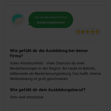
Auswahl über die Checkboxen und klick auf „Auswahl
erlauben“. Die Einwilligung zur Platzierung von Cookies
der Kategorien „Präferenzen“, „Statistiken“ und „Social
Ich würde diese Firma
Media und Marketing“ umfasst hierbei die Einwilligung
weiterempfehlen!
zur Übermittlung deiner Daten in die USA (Art. 49 Abs. 1
S. 1 lit. a) DS-GVO). Die USA verfügen über kein
angemessenes Datenschutzniveau (EuGH – Schrems
II). Du kannst die von dir erteilte Einwilligung jederzeit mit
Wirkung für die Zukunft ganz oder teilweise über unsere
Wie gefällt dir die Ausbildung bei deiner
Datenschutzerklärung unter dem Punkt „Datenschutz-
Firma?
Einstellungen“ widerrufen. Weitere Informationen zu den
Gutes Arbeitsumfeld - Viele Chancen da viele
einzelnen Cookies findest du durch Klick auf „Details
Niederlassungen in der Region. Bis heute im Betrieb,
zeigen“. Weitere Informationen:
Datenschutzerklärung
,
mittlerweile als Niederlassungsleitung. Das heißt, interne
Impressum
.
Weiterbildung ist groß geschrieben.
Wie gefällt dir dein Ausbildungsberuf?
Sehr weit einsetzbar.