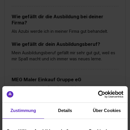
Wie gefällt dir die Ausbildung bei deiner
Firma?
Als Azubi werde ich in meiner Firma gut behandelt.
Wie gefällt dir dein Ausbildungsberuf?
Mein Ausbildungsberuf gefällt mir sehr gut gut, weil es
mir Spaß macht und ich immer was neues lerne.
MEG Maler Einkauf Gruppe eG
Klassische duale Berufsausbildung
Michelstadt
2025
Zustimmung
Details
Über Cookies
8 Std. pro Tag
Noch in der Ausbildung