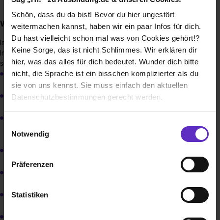
Schön, dass du da bist! Bevor du hier ungestört
Was schreibe ich in meinen Lebenslauf?
weitermachen kannst, haben wir ein paar Infos für dich.
Du hast vielleicht schon mal was von Cookies gehört!?
Im tabellarischen Lebenslauf gibst du die wichtigsten
Keine Sorge, das ist nicht Schlimmes. Wir erklären dir
Informationen rund um deine Person an. Folgende Daten
hier, was das alles für dich bedeutet. Wunder dich bitte
sollten darin enthalten sein:
Vor- und Nachname
nicht, die Sprache ist ein bisschen komplizierter als du
sie von uns kennst. Sie muss einfach den aktuellen
Besuchte Schulen
Datenschutzbestimmungen gerecht werden.
Schulabschlüsse (eventuell: besuchte Kurse, z.B.
Die Nutzung von Cookies auf Ausbildung.de
Einwilligungsauswahl
Computerkurs)
Notwendig
Wir verwenden Cookies zur technischen Funktion
Praktika/Schnupperlehren (Schweiz)
unserer Webseite („Notwendig“), um von dir bei
Präferenzen
Benutzung der Webseite getroffenen Einstellungen zu
Lieblingsfächer in der Schule
speichern ( „Präferenzen“), die Zugriffe auf unsere
Webseite zu analysieren („Statistiken“), um
Besondere Kenntnisse
Statistiken
Informationen zu deiner Verwendung unserer Website an
unsere Partner für soziale Medien, Werbung und
Hobbies