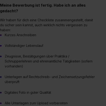
Meine Bewerbung ist fertig. Habe ich an alles
erlauben“. Die Einwilligung zur Platzierung von Cookies
gedacht?
der Kategorien „Präferenzen“, „Statistiken“ und „Social
Media und Marketing“ umfasst hierbei die Einwilligung
Wir haben für dich eine Checkliste zusammengestellt, damit
zur Übermittlung deiner Daten in die USA (Art. 49 Abs. 1
du sicher sein kannst, auch wirklich nichts vergessen zu
S. 1 lit. a) DS-GVO). Die USA verfügen über kein
haben:
angemessenes Datenschutzniveau (EuGH – Schrems
Kurzes Anschreiben
II). Du kannst die von dir erteilte Einwilligung jederzeit mit
Wirkung für die Zukunft ganz oder teilweise über unsere
Vollständiger Lebenslauf
Datenschutzerklärung unter dem Punkt „Datenschutz-
Zeugnisse, Bestätigungen über Praktika /
Einstellungen“ widerrufen. Weitere Informationen zu den
Schnupperlehren und ehrenamtliche Tätigkeiten (sofern
einzelnen Cookies findest du durch Klick auf „Details
vorhanden)
zeigen“. Weitere Informationen:
Datenschutzerklärung
,
Impressum
.
Unterlagen auf Rechtschreib- und Zeichensetzungsfehler
überprüft
Digitales Foto in guter Qualität
Alle Unterlagen zum Upload vorbereiten