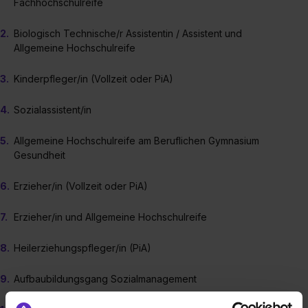
Fachhochschulreife
Biologisch Technische/r Assistentin / Assistent und
Allgemeine Hochschulreife
Kinderpfleger/in (Vollzeit oder PiA)
Sozialassistent/in
Allgemeine Hochschulreife am Beruflichen Gymnasium
Gesundheit
Erzieher/in (Vollzeit oder PiA)
Erzieher/in und Allgemeine Hochschulreife
Heilerziehungspfleger/in (PiA)
Aufbaubildungsgang Sozialmanagement