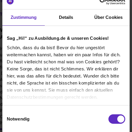
Friseur/in
u. a.: s. Homepage des Maria-Stemme-Berufskollegs
Zustimmung
Details
Über Cookies
Wie sieht der Bewerbungsprozess für eine
Ausbildungsstelle bei Ihnen aus?
Sag „Hi!“ zu Ausbildung.de & unseren Cookies!
Schön, dass du da bist! Bevor du hier ungestört
Informationen über unser Bildungsangebot finden Sie auf
weitermachen kannst, haben wir ein paar Infos für dich.
unserer Homepage unter der Rubrik „Bildungsgänge“. Bitte
führen Sie in einem ersten Schritt die Onlineanmeldung auf
Du hast vielleicht schon mal was von Cookies gehört!?
folgender Seite durch: www.schueleranmeldung.de
Keine Sorge, das ist nicht Schlimmes. Wir erklären dir
Da das Maria-Stemme Berufskolleg weiterhin die
hier, was das alles für dich bedeutet. Wunder dich bitte
Anmeldeplattform "Schueleranmeldung" nutzt, müssen Sie
nicht, die Sprache ist ein bisschen komplizierter als du
sich mit Ihren persönlichen Daten anmelden und bekommen
sie von uns kennst. Sie muss einfach den aktuellen
durch das System ein Passwort zugeteilt.
Datenschutzbestimmungen gerecht werden.
Notieren Sie sich bitte unbedingt das Passwort! Bevor Sie
die Onlineanmeldung beenden, werden Sie aufgefordert
Ihre Daten zu speichern. Drucken Sie bitte anschließend den
Die Nutzung von Cookies auf Ausbildung.de
Einwilligungsauswahl
Online Anmeldebogen aus. Folgende Unterlagen werden für
Notwendig
Ihre Anmeldung benötigt:
Wir verwenden Cookies zur technischen Funktion
KOPIE des Halbjahreszeugnis Schuljahr 2024/2025 ODER