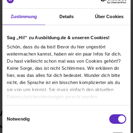
Zustimmung
Details
Über Cookies
Markt Holzkirchen
Sag „Hi!“ zu Ausbildung.de & unseren Cookies!
Marktplatz 2
Schön, dass du da bist! Bevor du hier ungestört
83607 Holzkirchen
weitermachen kannst, haben wir ein paar Infos für dich.
08024 642-1130
Du hast vielleicht schon mal was von Cookies gehört!?
Keine Sorge, das ist nicht Schlimmes. Wir erklären dir
E-Mail anzeigen
hier, was das alles für dich bedeutet. Wunder dich bitte
Mitarbeiter
220
nicht, die Sprache ist ein bisschen komplizierter als du
sie von uns kennst. Sie muss einfach den aktuellen
Branche
Öffentlicher Dienst
Datenschutzbestimmungen gerecht werden.
Die Nutzung von Cookies auf Ausbildung.de
Ausbildung bei Markt Holzkirchen
Einwilligungsauswahl
Notwendig
Wir verwenden Cookies zur technischen Funktion
Mitten im Leben. Mitten im Job. Wir liegen richtig
unserer Webseite („Notwendig“), um von dir bei