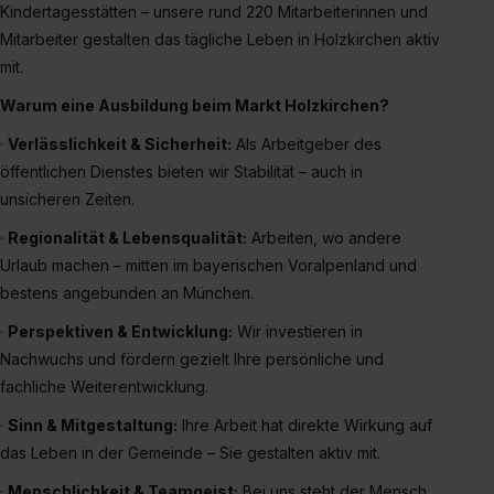
erforderliche personenbezogene Daten an Social Media
Kindertagesstätten – unsere rund 220 Mitarbeiterinnen und
Dienste, ggfs. mit Sitz in den USA, übermittelt werden.
Mitarbeiter gestalten das tägliche Leben in Holzkirchen aktiv
Eine Erlaubnis hierfür kannst du auch später noch im
mit.
Einzelfall bei dem jeweiligen Inhalt erteilen. Willst du nur
Warum eine Ausbildung beim Markt Holzkirchen?
bestimmte Verwendungszwecke zulassen, triff deine
Auswahl über die Checkboxen und klick auf „Auswahl
·
Verlässlichkeit & Sicherheit:
Als Arbeitgeber des
erlauben“. Die Einwilligung zur Platzierung von Cookies
öffentlichen Dienstes bieten wir Stabilität – auch in
der Kategorien „Präferenzen“, „Statistiken“ und „Social
unsicheren Zeiten.
Media und Marketing“ umfasst hierbei die Einwilligung
·
Regionalität & Lebensqualität:
Arbeiten, wo andere
zur Übermittlung deiner Daten in die USA (Art. 49 Abs. 1
Urlaub machen – mitten im bayerischen Voralpenland und
S. 1 lit. a) DS-GVO). Die USA verfügen über kein
bestens angebunden an München.
angemessenes Datenschutzniveau (EuGH – Schrems
II). Du kannst die von dir erteilte Einwilligung jederzeit mit
·
Perspektiven & Entwicklung:
Wir investieren in
Wirkung für die Zukunft ganz oder teilweise über unsere
Nachwuchs und fördern gezielt Ihre persönliche und
Datenschutzerklärung unter dem Punkt „Datenschutz-
fachliche Weiterentwicklung.
Einstellungen“ widerrufen. Weitere Informationen zu den
·
Sinn & Mitgestaltung:
Ihre Arbeit hat direkte Wirkung auf
einzelnen Cookies findest du durch Klick auf „Details
das Leben in der Gemeinde – Sie gestalten aktiv mit.
zeigen“. Weitere Informationen:
Datenschutzerklärung
,
Impressum
.
·
Menschlichkeit & Teamgeist:
Bei uns steht der Mensch