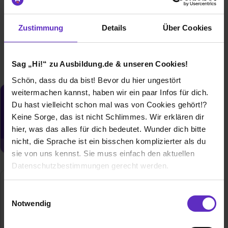
01.08.2027
Zustimmung
Details
Über Cookies
5 freie Plätze
Sag „Hi!“ zu Ausbildung.de & unseren Cookies!
Schön, dass du da bist! Bevor du hier ungestört
weitermachen kannst, haben wir ein paar Infos für dich.
Du möchtest neue Stellen automatisch
Du hast vielleicht schon mal was von Cookies gehört!?
zugeschickt bekommen?
Keine Sorge, das ist nicht Schlimmes. Wir erklären dir
Jetzt aktivieren
hier, was das alles für dich bedeutet. Wunder dich bitte
nicht, die Sprache ist ein bisschen komplizierter als du
sie von uns kennst. Sie muss einfach den aktuellen
Datenschutzbestimmungen gerecht werden.
Huber Martinswerk GmbH
Die Nutzung von Cookies auf Ausbildung.de
Einwilligungsauswahl
Kölner Strasse 110
Notwendig
50127 Bergheim
Wir verwenden Cookies zur technischen Funktion
unserer Webseite („Notwendig“), um von dir bei
02271 902435