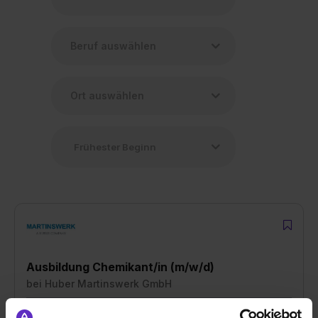
Ausbildung Chemikant/in (m/w/d)
bei
Huber Martinswerk GmbH
50127 Bergheim