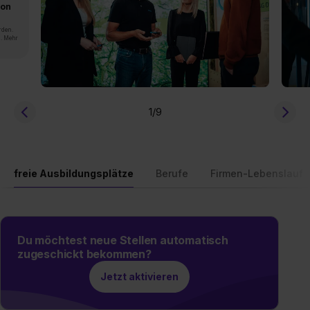
von
rden.
n. Mehr
1
/9
freie Ausbildungsplätze
Berufe
Firmen-Lebenslauf
Du möchtest neue Stellen automatisch
zugeschickt bekommen?
Jetzt aktivieren