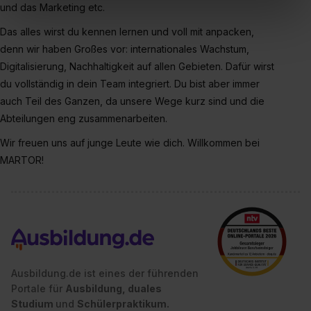
und das Marketing etc.
In diesem Fall sowie bei der separaten Aktivierung von
Das alles wirst du kennen lernen und voll mit anpacken,
„Social Media und Marketing“ bist du auch damit
einverstanden, dass dir nach Setzen der Cookies externe
denn wir haben Großes vor: internationales Wachstum,
Inhalte (z.B. Videos oder Posts) angezeigt und hierfür
Digitalisierung, Nachhaltigkeit auf allen Gebieten. Dafür wirst
erforderliche personenbezogene Daten an Social Media
du vollständig in dein Team integriert. Du bist aber immer
Dienste, ggfs. mit Sitz in den USA, übermittelt werden.
auch Teil des Ganzen, da unsere Wege kurz sind und die
Eine Erlaubnis hierfür kannst du auch später noch im
Abteilungen eng zusammenarbeiten.
Einzelfall bei dem jeweiligen Inhalt erteilen. Willst du nur
Wir freuen uns auf junge Leute wie dich. Willkommen bei
bestimmte Verwendungszwecke zulassen, triff deine
MARTOR!
Auswahl über die Checkboxen und klick auf „Auswahl
erlauben“. Die Einwilligung zur Platzierung von Cookies
der Kategorien „Präferenzen“, „Statistiken“ und „Social
Media und Marketing“ umfasst hierbei die Einwilligung
zur Übermittlung deiner Daten in die USA (Art. 49 Abs. 1
S. 1 lit. a) DS-GVO). Die USA verfügen über kein
angemessenes Datenschutzniveau (EuGH – Schrems
Ausbildung.de ist eines der führenden
II). Du kannst die von dir erteilte Einwilligung jederzeit mit
Portale für
Ausbildung, duales
Wirkung für die Zukunft ganz oder teilweise über unsere
Studium
und
Schülerpraktikum.