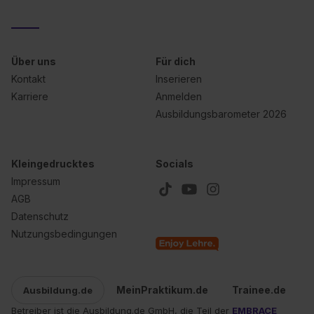
Datenschutzerklärung unter dem Punkt „Datenschutz-
Einstellungen“ widerrufen. Weitere Informationen zu den
einzelnen Cookies findest du durch Klick auf „Details
zeigen“. Weitere Informationen:
Datenschutzerklärung
,
Über uns
Für dich
Impressum
.
Kontakt
Inserieren
Karriere
Anmelden
Ausbildungsbarometer 2026
Kleingedrucktes
Socials
Impressum
AGB
Datenschutz
Nutzungsbedingungen
MeinPraktikum.de
Trainee.de
Ausbildung.de
Betreiber ist die Ausbildung.de GmbH, die Teil der
EMBRACE