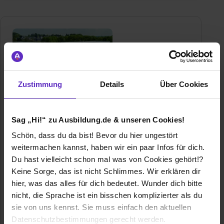
Zustimmung
Details
Über Cookies
MARTOR KG
Sag „Hi!“ zu Ausbildung.de & unseren Cookies!
Lindgesfeld 28
42653 Solingen
Schön, dass du da bist! Bevor du hier ungestört
021273870316
weitermachen kannst, haben wir ein paar Infos für dich.
Du hast vielleicht schon mal was von Cookies gehört!?
E-Mail anzeigen
Keine Sorge, das ist nicht Schlimmes. Wir erklären dir
Gründungsjahr
1940
hier, was das alles für dich bedeutet. Wunder dich bitte
nicht, die Sprache ist ein bisschen komplizierter als du
Mitarbeiter
150
sie von uns kennst. Sie muss einfach den aktuellen
Datenschutzbestimmungen gerecht werden.