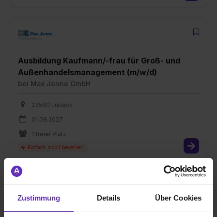
Ausbildung Kaufmann/-frau für Groß- und
Außenhandelsmanagement (m/w/d)
bei
Max Jenne GmbH
23560 Lübeck
01.08.2027
1 freier Platz
Zustimmung
Details
Über Cookies
PSN Pharma-Service-Nord GmbH Ausbildung