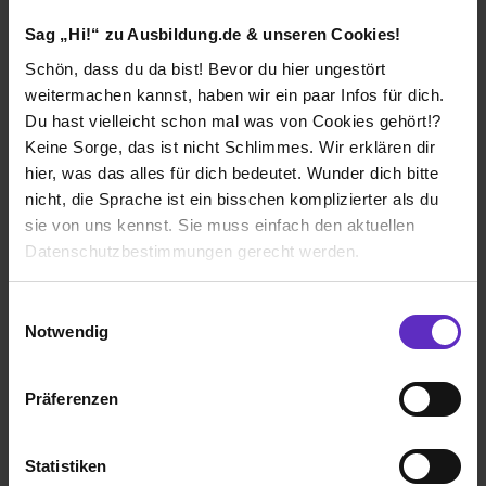
Fachlagerist (m/w/d)
Sag „Hi!“ zu Ausbildung.de & unseren Cookies!
bei
PSN Pharma-Service-Nord GmbH
Schön, dass du da bist! Bevor du hier ungestört
23560 Lübeck
weitermachen kannst, haben wir ein paar Infos für dich.
Du hast vielleicht schon mal was von Cookies gehört!?
01.08.2027
Keine Sorge, das ist nicht Schlimmes. Wir erklären dir
1 freier Platz
hier, was das alles für dich bedeutet. Wunder dich bitte
nicht, die Sprache ist ein bisschen komplizierter als du
sie von uns kennst. Sie muss einfach den aktuellen
Datenschutzbestimmungen gerecht werden.
Die Nutzung von Cookies auf Ausbildung.de
Einwilligungsauswahl
Ausbildung Kaufmann/-frau für Groß- und
Notwendig
Wir verwenden Cookies zur technischen Funktion
Außenhandelsmanagement (m/w/d)
unserer Webseite („Notwendig“), um von dir bei
bei
Max Jenne GmbH
Präferenzen
Benutzung der Webseite getroffenen Einstellungen zu
speichern ( „Präferenzen“), die Zugriffe auf unsere
24536 Neumünster
Webseite zu analysieren („Statistiken“), um
01.08.2027
Statistiken
Informationen zu deiner Verwendung unserer Website an