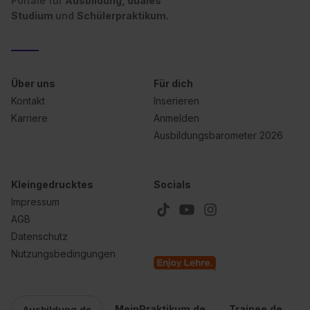
Portale für
Ausbildung, duales
Studium
und
Schülerpraktikum.
Über uns
Für dich
Kontakt
Inserieren
Karriere
Anmelden
Ausbildungsbarometer 2026
Kleingedrucktes
Socials
Impressum
AGB
Datenschutz
Nutzungsbedingungen
MeinPraktikum.de
Trainee.de
Ausbildung.de