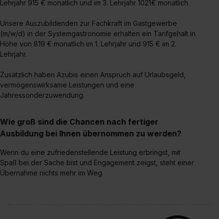
Lehrjahr 915 € monatlich und im 3. Lehrjahr 1021€ monatlich.
angemessenes Datenschutzniveau (EuGH – Schrems
II). Du kannst die von dir erteilte Einwilligung jederzeit mit
Unsere Auszubildenden zur Fachkraft im Gastgewerbe
Wirkung für die Zukunft ganz oder teilweise über unsere
(m/w/d) in der Systemgastronomie erhalten ein Tarifgehalt in
Datenschutzerklärung unter dem Punkt „Datenschutz-
Höhe von 819 € monatlich im 1. Lehrjahr und 915 € im 2.
Einstellungen“ widerrufen. Weitere Informationen zu den
Lehrjahr.
einzelnen Cookies findest du durch Klick auf „Details
zeigen“. Weitere Informationen:
Datenschutzerklärung
,
Zusätzlich haben Azubis einen Anspruch auf Urlaubsgeld,
vermögenswirksame Leistungen und eine
Impressum
.
Jahressonderzuwendung.
Wie groß sind die Chancen nach fertiger
Ausbildung bei Ihnen übernommen zu werden?
Wenn du eine zufriedenstellende Leistung erbringst, mit
Spaß bei der Sache bist und Engagement zeigst, steht einer
Übernahme nichts mehr im Weg.