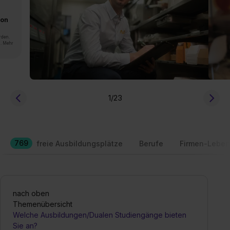
von
rden.
n. Mehr
1
/23
769
freie Ausbildungsplätze
Berufe
Firmen-Leben
nach oben
Themenübersicht
Welche Ausbildungen/Dualen Studiengänge bieten
Sie an?