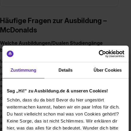
Häufige Fragen zur Ausbildung –
McDonalds
Welche Ausbildungen/Dualen Studiengänge
bieten Sie an?
McDonald’s bietet verschiedene Ausbildungswege an. Gute
Hauptschüler können bei uns eine zweijährige, gewerblich
Zustimmung
Details
Über Cookies
orientierte Ausbildung zur Fachkraft im Gastgewerbe mit IHK-
Abschluss machen. Wer einen guten Realschulabschluss hat,
wird zum Fachmann/-frau für
Sag „Hi!“ zu Ausbildung.de & unseren Cookies!
Systemgastronomie ausgebildet. Die Ausbildung dauert in
der Regel 3 Jahre. Wer sich ordentlich ins Zeug legt, kann
Schön, dass du da bist! Bevor du hier ungestört
die Ausbildung bei guten Leistungen auch auf bis zu 2 Jahre
weitermachen kannst, haben wir ein paar Infos für dich.
verkürzen. Absolventen der zweijährigen Fachkraft-
Du hast vielleicht schon mal was von Cookies gehört!?
Ausbildung haben die Möglichkeit den Ausbildungsabschluss
Keine Sorge, das ist nicht Schlimmes. Wir erklären dir
als Fachmann/Fachfrau für Systemgastronomie zu erreichen,
hier, was das alles für dich bedeutet. Wunder dich bitte
indem sie bei guter Leistung und viele Engagement ein Jahr