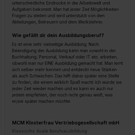
unterschiedliche Eindrücke in die Arbeitswelt und
einzelnen Cookies findest du durch Klick auf „Details
Aufgaben bekommt. Man hat jeder Zeit Möglichkeiten
zeigen“. Weitere Informationen:
Datenschutzerklärung
,
Fragen zu stellen und wird unterstützt von den
Impressum
.
Abteilungen, Betreuern und dem Werkslehrer.
Wie gefällt dir dein Ausbildungsberuf?
Es ist eine sehr vielseitige Ausbildung. Nach
Beendigung der Ausbildung kann man sowohl in der
Buchhaltung, Personal, Verkauf oder IT etc. arbeiten,
obwohl man nur EINE Ausbildung gemacht hat. Man lernt
sich selber mehr kennen und entdeckt neue Stärken
als auch Schwächen. Das hilft dabei später eine Stelle
zu finden, die einem wirklich Spaß macht. Ich würde sie
jeder Zeit wieder machen und es kann es auch nur
jedem empfehlen, der noch nicht genau weiß, was
er/sie später machen möchte.
MCM Klosterfrau Vertriebsgesellschaft mbH
Klassische duale Berufsausbildung