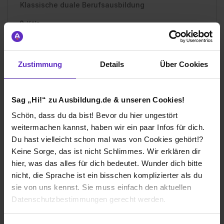
Klassische duale Berufsausbildung
Köln
2023
7 Std. pro Tag
Zustimmung
Details
Über Cookies
Übernommen
Verdienst
Sag „Hi!“ zu Ausbildung.de & unseren Cookies!
1. Ausbildungsjahr:
1300€
2. Ausbildungsjahr:
1400€
Schön, dass du da bist! Bevor du hier ungestört
weitermachen kannst, haben wir ein paar Infos für dich.
Du hast vielleicht schon mal was von Cookies gehört!?
Keine Sorge, das ist nicht Schlimmes. Wir erklären dir
hier, was das alles für dich bedeutet. Wunder dich bitte
Ich würde diese Firma
nicht, die Sprache ist ein bisschen komplizierter als du
weiterempfehlen!
sie von uns kennst. Sie muss einfach den aktuellen
Datenschutzbestimmungen gerecht werden.
Die Nutzung von Cookies auf Ausbildung.de