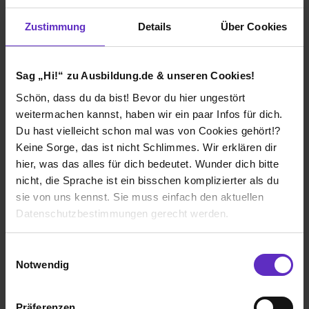
Zustimmung
Details
Über Cookies
Wie gefällt dir die Ausbildung bei deiner
Firma?
Die Aufgaben sind vielfältig und keineswegs langweilig.
Sag „Hi!“ zu Ausbildung.de & unseren Cookies!
Ich gehe gerne sehr gerne zur Arbeit!
Schön, dass du da bist! Bevor du hier ungestört
weitermachen kannst, haben wir ein paar Infos für dich.
Wie gefällt dir dein Ausbildungsberuf?
Du hast vielleicht schon mal was von Cookies gehört!?
Bisher gefällt mir mein Ausbildungsberuf sehr gut, ich
Keine Sorge, das ist nicht Schlimmes. Wir erklären dir
denke dass es ein Berufsfeld mit Zukunft ist und die
hier, was das alles für dich bedeutet. Wunder dich bitte
Lehrinhalte dementsprechend sinnvoll festgelegt
nicht, die Sprache ist ein bisschen komplizierter als du
wurden.
sie von uns kennst. Sie muss einfach den aktuellen
Datenschutzbestimmungen gerecht werden.
Richard Borek Unternehmensgruppe
Die Nutzung von Cookies auf Ausbildung.de
Einwilligungsauswahl
Klassische duale Berufsausbildung
Notwendig
Braunschweig
Wir verwenden Cookies zur technischen Funktion
2019
unserer Webseite („Notwendig“), um von dir bei
7 Std. pro Tag
Präferenzen