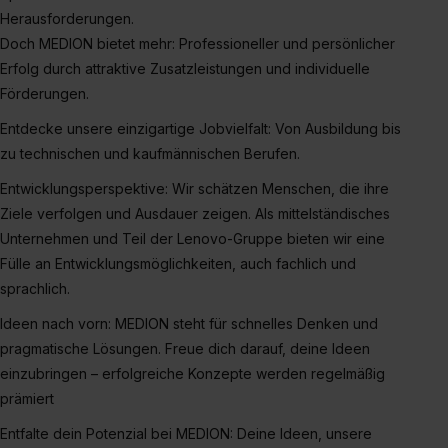
S. 1 lit. a) DS-GVO). Die USA verfügen über kein
Herausforderungen.
angemessenes Datenschutzniveau (EuGH – Schrems
Doch MEDION bietet mehr: Professioneller und persönlicher
II). Du kannst die von dir erteilte Einwilligung jederzeit mit
Erfolg durch attraktive Zusatzleistungen und individuelle
Wirkung für die Zukunft ganz oder teilweise über unsere
Förderungen.
Datenschutzerklärung unter dem Punkt „Datenschutz-
Einstellungen“ widerrufen. Weitere Informationen zu den
Entdecke unsere einzigartige Jobvielfalt: Von Ausbildung bis
einzelnen Cookies findest du durch Klick auf „Details
zu technischen und kaufmännischen Berufen.
zeigen“. Weitere Informationen:
Datenschutzerklärung
,
Entwicklungsperspektive: Wir schätzen Menschen, die ihre
Impressum
.
Ziele verfolgen und Ausdauer zeigen. Als mittelständisches
Unternehmen und Teil der Lenovo-Gruppe bieten wir eine
Fülle an Entwicklungsmöglichkeiten, auch fachlich und
sprachlich.
Ideen nach vorn: MEDION steht für schnelles Denken und
pragmatische Lösungen. Freue dich darauf, deine Ideen
einzubringen – erfolgreiche Konzepte werden regelmäßig
prämiert
Entfalte dein Potenzial bei MEDION: Deine Ideen, unsere