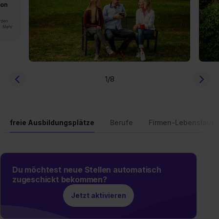
von
rden.
n. Mehr
1
/8
freie Ausbildungsplätze
Berufe
Firmen-Lebenslauf
Du möchtest neue Stellen automatisch
zugeschickt bekommen?
Jetzt aktivieren