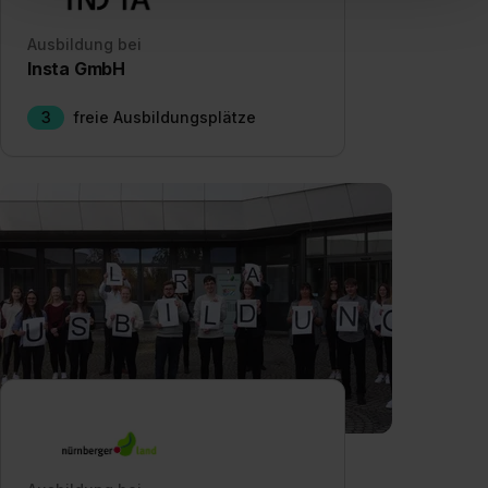
„Social Media und Marketing“ bist du auch damit
einverstanden, dass dir nach Setzen der Cookies externe
Ausbildung bei
Inhalte (z.B. Videos oder Posts) angezeigt und hierfür
Insta GmbH
erforderliche personenbezogene Daten an Social Media
Dienste, ggfs. mit Sitz in den USA, übermittelt werden.
3
freie Ausbildungsplätze
Eine Erlaubnis hierfür kannst du auch später noch im
Einzelfall bei dem jeweiligen Inhalt erteilen. Willst du nur
bestimmte Verwendungszwecke zulassen, triff deine
Auswahl über die Checkboxen und klick auf „Auswahl
erlauben“. Die Einwilligung zur Platzierung von Cookies
der Kategorien „Präferenzen“, „Statistiken“ und „Social
Media und Marketing“ umfasst hierbei die Einwilligung
zur Übermittlung deiner Daten in die USA (Art. 49 Abs. 1
S. 1 lit. a) DS-GVO). Die USA verfügen über kein
angemessenes Datenschutzniveau (EuGH – Schrems
II). Du kannst die von dir erteilte Einwilligung jederzeit mit
Wirkung für die Zukunft ganz oder teilweise über unsere
Datenschutzerklärung unter dem Punkt „Datenschutz-
Einstellungen“ widerrufen. Weitere Informationen zu den