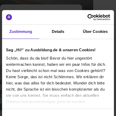
Ausbildung bei
Zustimmung
Details
Über Cookies
Gebrüder Heymann GmbH
2
freie Ausbildungsplätze
Sag „Hi!“ zu Ausbildung.de & unseren Cookies!
Schön, dass du da bist! Bevor du hier ungestört
weitermachen kannst, haben wir ein paar Infos für dich.
Du hast vielleicht schon mal was von Cookies gehört!?
Keine Sorge, das ist nicht Schlimmes. Wir erklären dir
hier, was das alles für dich bedeutet. Wunder dich bitte
nicht, die Sprache ist ein bisschen komplizierter als du
sie von uns kennst. Sie muss einfach den aktuellen
Datenschutzbestimmungen gerecht werden.
Die Nutzung von Cookies auf Ausbildung.de
Einwilligungsauswahl