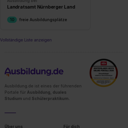
Ausbildung bei
einzelnen Cookies findest du durch Klick auf „Details
Landratsamt Nürnberger Land
zeigen“. Weitere Informationen:
Datenschutzerklärung
,
Impressum
.
10
freie Ausbildungsplätze
Vollständige Liste anzeigen
Ausbildung.de ist eines der führenden
Portale für
Ausbildung, duales
Studium
und
Schülerpraktikum.
Über uns
Für dich