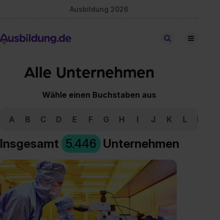
Ausbildung 2026
Stellen finden
Alle Unternehmen
Wähle einen Buchstaben aus
A
B
C
D
E
F
G
H
I
J
K
L
M
N
Insgesamt
5.446
Unternehmen