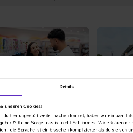
Details
 & unseren Cookies!
ildung bei
Ausbildung b
 du hier ungestört weitermachen kannst, haben wir ein paar Infos
rogerie markt GmbH + Co. KG
ENRW Energ
Rottweil Gm
hört!? Keine Sorge, das ist nicht Schlimmes. Wir erklären dir hi
icht, die Sprache ist ein bisschen komplizierter als du sie von 