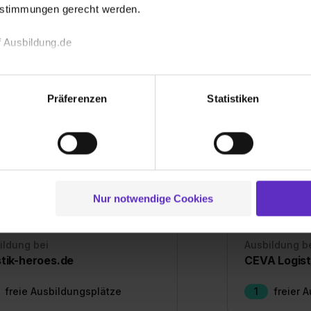
5
freie A
Unternehmen
estimmungen gerecht werden.
 Ausbildung.de
echnischen Funktion unserer Webseite („Notwendig“), um von di
lungen zu speichern ( „Präferenzen“), die Zugriffe auf unsere We
Präferenzen
Statistiken
ionen zu deiner Verwendung unserer Website an unsere Partner f
und um Inhalte und Anzeigen zu personalisieren („Social Media 
tionen möglicherweise mit weiteren Daten zusammen, die du ihnen
g der Dienste gesammelt haben. Durch Klick auf den Button „C
 der Datenverarbeitung für alle genannten Verwendungszweck
ei der separaten Aktivierung von „Social Media und Marketing“ bi
Nur notwendige Cookies
 Setzen der Cookies externe Inhalte (z.B. Videos oder Posts) an
ne Daten an Social Media Dienste, ggfs. mit Sitz in den USA, üb
uch später noch im Einzelfall bei dem jeweiligen Inhalt erteilen. 
ildung bei
Ausbildung b
 triff deine Auswahl über die Checkboxen und klick auf „Auswa
tik-heroes.de
CEVA Logis
 von Cookies der Kategorien „Präferenzen“, „Statistiken“ und „So
freie Ausbildungsplätze
1
freier 
ung zur Übermittlung deiner Daten in die USA (Art. 49 Abs. 1 S. 
enes Datenschutzniveau (EuGH – Schrems II). Du kannst die von 