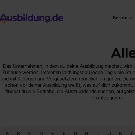
Berufe
All
Das Unternehmen, in dem du deine Ausbildung machst, wird im
Zuhause werden. Immerhin verbringst du jeden Tag viele Stun
und mit Kollegen und Vorgesetzten freundlich umgehen. Des
schon vor deiner Ausbildung weißt, was auf dich zukommt. 
findest du alle Betriebe, die Auszubildende suchen, aufgelist
Profil zugreifen.
A
B
C
D
E
F
G
H
I
J
K
L