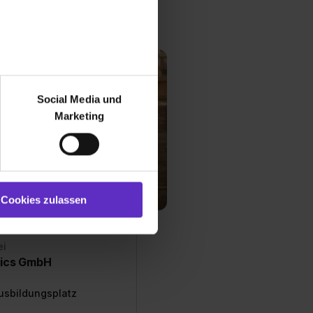
usbildungsplätze
r bei Benutzung der
bseite zu analysieren
Social Media und
ür soziale Medien, Werbung
Marketing
und Marketing“). Unsere
 bereitgestellt hast oder die
ookies zulassen“ stimmst du
e (ausgenommen „Notwendig“)
st du auch damit
Cookies zulassen
gezeigt und hierfür
ermittelt werden. Eine
Willst du nur bestimmte
ei
hl erlauben“. Die
tics GmbH
cial Media und Marketing“
Ausbildungsplatz
1 lit. a) DS-GVO). Die USA
dir erteilte Einwilligung