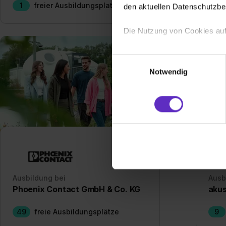
1
freier Ausbildungsplatz
Zum 
den aktuellen Datenschutzb
Die Nutzung von Cookies auf
Wir verwenden Cookies zur t
Einwilligungsauswahl
Webseite getroffenen Einstel
Notwendig
(„Statistiken“), um Informat
und Analysen weiterzugeben 
Partner führen diese Informa
sie im Rahmen deiner Nutzun
dem Setzen der Cookies und
zu. . In diesem Fall sowie b
einverstanden, dass dir nach
erforderliche personenbezoge
Erlaubnis hierfür kannst du a
Ausbildung bei
Ausb
Verwendungszwecke zulassen,
Phoenix Contact GmbH & Co. KG
akus
Einwilligung zur Platzierung
49
freie Ausbildungsplätze
9
umfasst hierbei die Einwillig
verfügen über kein angemess