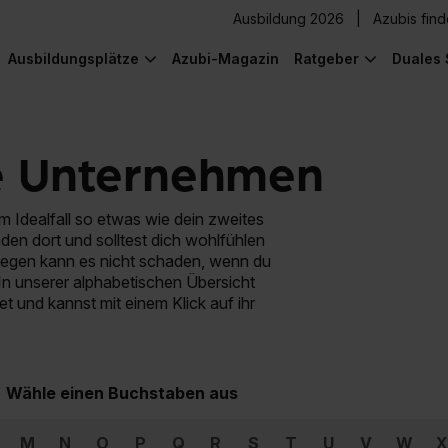
Ausbildung 2026
Azubis fin
Ausbildungsplätze
Azubi-Magazin
Ratgeber
Duales 
e Unternehmen
 Idealfall so etwas wie dein zweites
den dort und solltest dich wohlfühlen
wegen kann es nicht schaden, wenn du
In unserer alphabetischen Übersicht
et und kannst mit einem Klick auf ihr
Wähle einen Buchstaben aus
M
N
O
P
Q
R
S
T
U
V
W
X