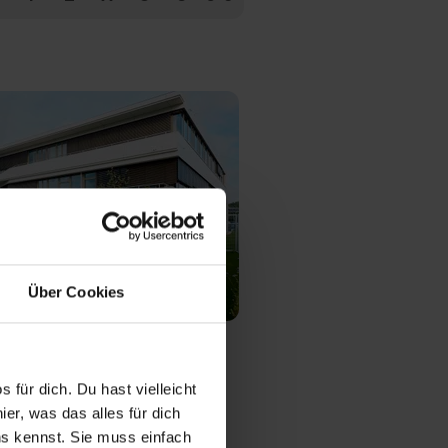
Über Cookies
ei
 für dich. Du hast vielleicht
ieversorgung
bH & Co. KG
er, was das alles für dich
uns kennst. Sie muss einfach