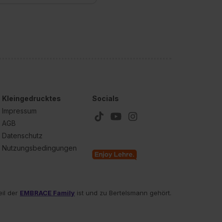
unter dem Punkt
est du durch Klick auf
Kleingedrucktes
Socials
Impressum
AGB
Datenschutz
Nutzungsbedingungen
eil der
EMBRACE Family
ist und zu Bertelsmann gehört.