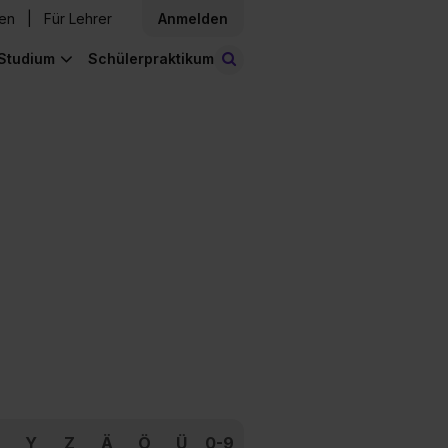
den
Für Lehrer
Anmelden
Studium
Schülerpraktikum
Stellen finden
Y
Z
Ä
Ö
Ü
0-9