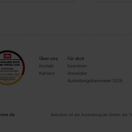
e Zukunft ganz oder teilweise über unsere Datenschutzerklärung 
widerrufen. Weitere Informationen zu den einzelnen Cookies find
formationen:
Datenschutzerklärung
,
Impressum
.
Über uns
Für dich
Kontakt
Inserieren
Karriere
Anmelden
Ausbildungsbarometer 2026
inee.de
Betreiber ist die Ausbildung.de GmbH, die T