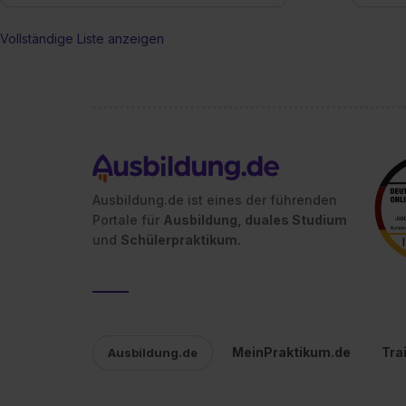
jederzeit mit Wirkung für di
Vollständige Liste anzeigen
„Datenschutz-Einstellungen“ 
„Details zeigen“. Weitere In
Ausbildung.de ist eines der führenden
Portale für
Ausbildung, duales Studium
und
Schülerpraktikum.
MeinPraktikum.de
Tra
Ausbildung.de