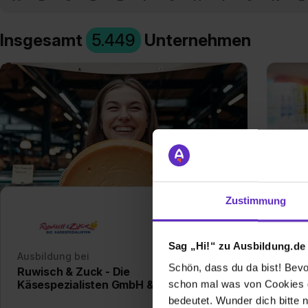
Insgesamt
5.449
Unternehmen
Zustimmung
Sag „Hi!“ zu Ausbildung.de
Ausbildung bei
Ausb
Schön, dass du da bist! Bevor
Ruwisch & Zuck - Die
dm-d
Käsespezialisten GmbH & Co. KG
schon mal was von Cookies ge
bedeutet. Wunder dich bitte n