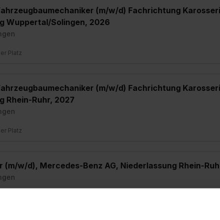
Fahrzeugbaumechaniker (m/w/d) Fachrichtung Karosseri
g Wuppertal/Solingen, 2026
ngen
ier Platz
Fahrzeugbaumechaniker (m/w/d) Fachrichtung Karosseri
g Rhein-Ruhr, 2027
ngen
ier Platz
r (m/w/d), Mercedes-Benz AG, Niederlassung Rhein-Ruh
ngen
ier Platz