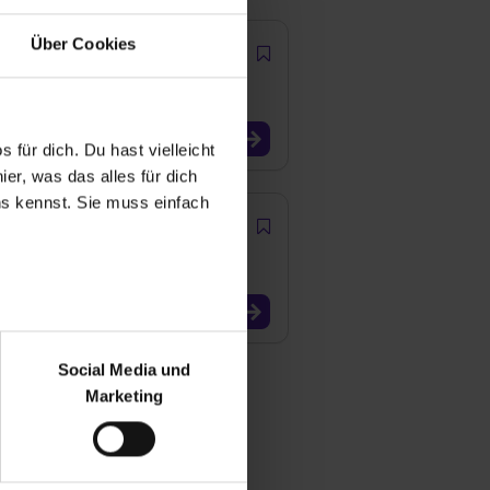
Über Cookies
hr, 2027
 für dich. Du hast vielleicht
er, was das alles für dich
uns kennst. Sie muss einfach
ein-Ruhr, 2027
r bei Benutzung der
bseite zu analysieren
Social Media und
ür soziale Medien, Werbung
Marketing
und Marketing“). Unsere
 bereitgestellt hast oder die
ookies zulassen“ stimmst du