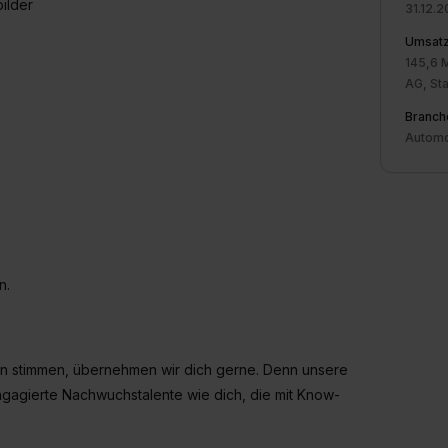
ilder
31.12.2
Umsat
145,6 
AG, Sta
Branch
Automo
n.
en stimmen, übernehmen wir dich gerne. Denn unsere
engagierte Nachwuchstalente wie dich, die mit Know-