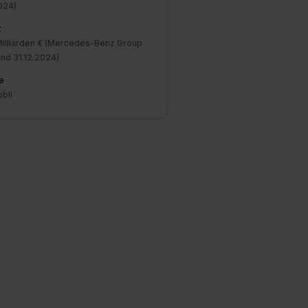
024)
z
Milliarden € (Mercedes-Benz Group
nd 31.12.2024)
e
bil