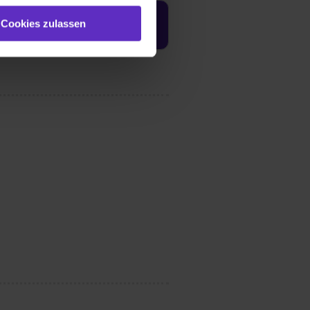
e (ausgenommen „Notwendig“)
st du auch damit
Cookies zulassen
Jetzt aktivieren
gezeigt und hierfür
ermittelt werden. Eine
Willst du nur bestimmte
hl erlauben“. Die
cial Media und Marketing“
1 lit. a) DS-GVO). Die USA
dir erteilte Einwilligung
unter dem Punkt
est du durch Klick auf