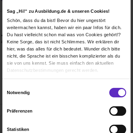
Sag „Hi!“ zu Ausbildung.de & unseren Cookies!
Schön, dass du da bist! Bevor du hier ungestört
Wusstest du schon, dass...
weitermachen kannst, haben wir ein paar Infos für dich.
Du hast vielleicht schon mal was von Cookies gehört!?
• … jedes Jahr über 300 Auszubildende ihre Berufslaufbahn
an einem unserer Standorte starten? • … Du während deiner
Keine Sorge, das ist nicht Schlimmes. Wir erklären dir
Ausbildung die Möglichkeit hast, Auslandserfahrung zu
hier, was das alles für dich bedeutet. Wunder dich bitte
sammeln? • … Du dir mit unserem
nicht, die Sprache ist ein bisschen komplizierter als du
Firmenangehörigengeschäft deinen eigenen Mercedes-
sie von uns kennst. Sie muss einfach den aktuellen
Benz oder Smart zu besonders günstigen Konditionen
Datenschutzbestimmungen gerecht werden.
leisten kannst? • … Du dich bis zu 5 Jahre für eine
Weiterbildung freistellen lassen kannst? • … Wir unseren
Die Nutzung von Cookies auf Ausbildung.de
Mitarbeitenden ein vielfältiges Sport- und
Einwilligungsauswahl
Gesundheitsangebot anbieten?
Notwendig
Wir verwenden Cookies zur technischen Funktion
unserer Webseite („Notwendig“), um von dir bei
Präferenzen
Benutzung der Webseite getroffenen Einstellungen zu
speichern ( „Präferenzen“), die Zugriffe auf unsere
Webseite zu analysieren („Statistiken“), um
Statistiken