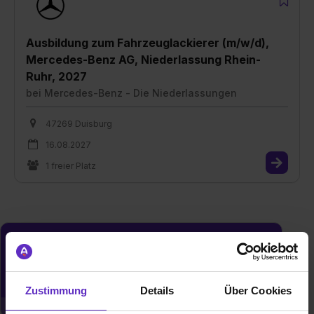
Ausbildung zum Fahrzeuglackierer (m/w/d),
Mercedes-Benz AG, Niederlassung Rhein-
Ruhr, 2027
bei
Mercedes-Benz - Die Niederlassungen
47269 Duisburg
16.08.2027
1 freier Platz
Du möchtest neue Stellen automatisch
zugeschickt bekommen?
Jetzt aktivieren
Zustimmung
Details
Über Cookies