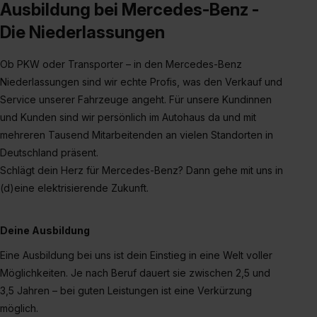
Ausbildung bei Mercedes-Benz -
bestimmte Verwendungszwecke zulassen, triff deine
Auswahl über die Checkboxen und klick auf „Auswahl
Die Niederlassungen
erlauben“. Die Einwilligung zur Platzierung von Cookies
der Kategorien „Präferenzen“, „Statistiken“ und „Social
Ob PKW oder Transporter – in den Mercedes-Benz
Media und Marketing“ umfasst hierbei die Einwilligung
Niederlassungen sind wir echte Profis, was den Verkauf und
zur Übermittlung deiner Daten in die USA (Art. 49 Abs. 1
Service unserer Fahrzeuge angeht. Für unsere Kundinnen
S. 1 lit. a) DS-GVO). Die USA verfügen über kein
und Kunden sind wir persönlich im Autohaus da und mit
angemessenes Datenschutzniveau (EuGH – Schrems
mehreren Tausend Mitarbeitenden an vielen Standorten in
II). Du kannst die von dir erteilte Einwilligung jederzeit mit
Deutschland präsent.
Wirkung für die Zukunft ganz oder teilweise über unsere
Schlägt dein Herz für Mercedes-Benz? Dann gehe mit uns in
Datenschutzerklärung unter dem Punkt „Datenschutz-
(d)eine elektrisierende Zukunft.
Einstellungen“ widerrufen. Weitere Informationen zu den
einzelnen Cookies findest du durch Klick auf „Details
zeigen“. Weitere Informationen:
Datenschutzerklärung
,
Deine Ausbildung
Impressum
.
Eine Ausbildung bei uns ist dein Einstieg in eine Welt voller
Möglichkeiten. Je nach Beruf dauert sie zwischen 2,5 und
3,5 Jahren – bei guten Leistungen ist eine Verkürzung
möglich.