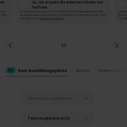
von
Ja, ich erlaube die externen Inhalte von
YouTube.
rden.
Ich bin damit einverstanden, dass mir die externen Inhalte angezeigt werden.
Ich bin
n. Mehr
Personenbezogene Daten können an Drittplattformen übermittelt werden. Mehr
Persone
Infos gibt es in der
Datenschutzerklärung
.
Infos gi
1
/5
94
freie Ausbildungsplätze
Berufe
Firmen-Leben
Fahrzeuglackierer/in