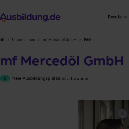
Berufe
Unternehmen
mf Mercedöl GmbH
FAQ
mf Mercedöl GmbH
0
freie Ausbildungsplätze
Jetzt bewerten
Hier gibt es (eigentlich
Hier gibt es (eigentlich
Hier gibt es (eigentlich