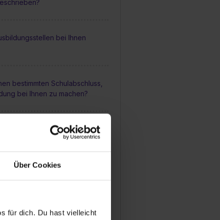
geschrieben?
sbildungsstellen bei Ihnen
inen bestimmten Schulabschluss,
ldung bei Ihnen zu machen?
 Betreuung während einer
Ihrem Betrieb aus?
Über Cookies
mäßig Feedbackgespräche
usbildung?
 für dich. Du hast vielleicht