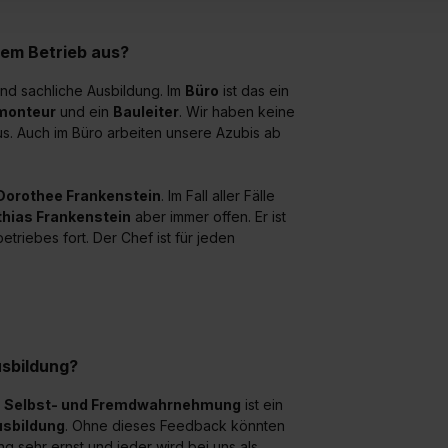
ung zur Übermittlung deiner Daten in die USA (Art. 49 Abs. 1 S. 
enes Datenschutzniveau (EuGH – Schrems II). Du kannst die von 
rem Betrieb aus?
e Zukunft ganz oder teilweise über unsere Datenschutzerklärung 
widerrufen. Weitere Informationen zu den einzelnen Cookies find
und sachliche Ausbildung. Im
Büro
ist das ein
monteur
und ein
Bauleiter
. Wir haben keine
formationen:
Datenschutzerklärung
,
Impressum
.
s. Auch im Büro arbeiten unsere Azubis ab
Dorothee Frankenstein
. Im Fall aller Fälle
hias Frankenstein
aber immer offen. Er ist
etriebes fort. Der Chef ist für jeden
sbildung?
.
Selbst- und Fremdwahrnehmung
ist ein
usbildung
. Ohne dieses Feedback könnten
g sehr ernst und jeder wird bei uns als