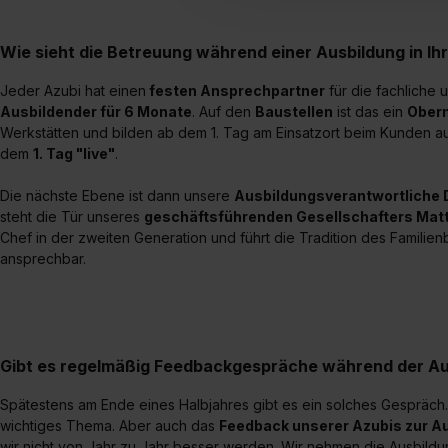
umfasst hierbei die Einwillig
verfügen über kein angemess
Wie sieht die Betreuung während einer Ausbildung in Ih
jederzeit mit Wirkung für di
„Datenschutz-Einstellungen“ 
Jeder Azubi hat einen
festen Ansprechpartner
für die fachliche 
Ausbildender für 6 Monate
. Auf den
Baustellen
ist das ein
Ober
„Details zeigen“. Weitere In
Werkstätten und bilden ab dem 1. Tag am Einsatzort beim Kunden au
dem
1. Tag "live"
.
Die nächste Ebene ist dann unsere
Ausbildungsverantwortliche 
steht die Tür unseres
geschäftsführenden Gesellschafters Matt
Chef in der zweiten Generation und führt die Tradition des Familienb
ansprechbar.
Gibt es regelmäßig Feedbackgespräche während der Au
Spätestens am Ende eines Halbjahres gibt es ein solches Gespräch
wichtiges Thema. Aber auch das
Feedback unserer Azubis zur A
wir nicht von Jahr zu Jahr besser werden. Wir nehmen die Ausbildun