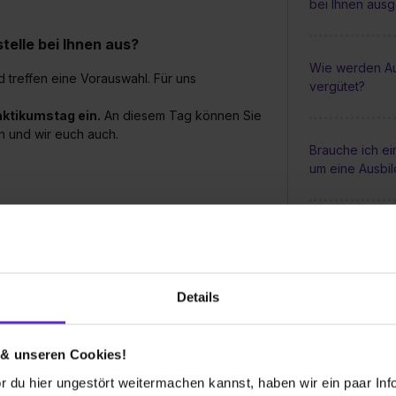
bei Ihnen aus
elle bei Ihnen aus?
Wie werden Au
 treffen eine Vorauswahl. Für uns
vergütet?
aktikumstag ein.
An diesem Tag können Sie
n und wir euch auch.
Brauche ich e
um eine Ausbi
werben?
Wie sieht die
r haben wir manchmal junge Menschen, die
Ausbildung in 
. Also kann jede noch so
knappe Bewerbung
Details
Gibt es regel
während der A
 & unseren Cookies!
 ausgeschrieben?
 du hier ungestört weitermachen kannst, haben wir ein paar Infos
rüfung wird der Ausbildungsplatz neu besetzt.