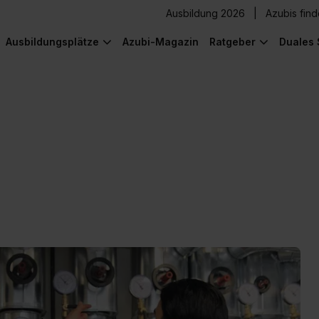
Ausbildung 2026
Azubis fin
Ausbildungsplätze
Azubi-Magazin
Ratgeber
Duales 
) was Cooles zu sehen!
) was Cooles zu sehen!
) was Cooles zu sehen!