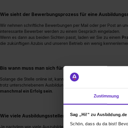
Wie sieht der Bewerbungsprozess für eine Ausbildungsst
Wir nehmen schriftliche Bewerbungen per Mail oder per Post an und
interessante Bewerber werden zu einem Gespräch eingeladen.
Wenn es dann aus beiden Sichten passt, laden wir Sie zu einem
Pr
die zukünftigen Azubis und unseren Betrieb ein wenig kennenlerne
Bis wann muss man sich für einen Ausbildungsplatz be
Solange die Stelle online ist, kann man sich auch bewerben. Leide
trotz unterschriebenem Ausbildungsvertrag kurz vorher abspringen
manchmal ein Erfolg sein
.
Zustimmung
Sag „Hi!“ zu Ausbildung.de
Wie viele Ausbildungsstellen werden jährlich bei Ihnen
Schön, dass du da bist! Bevor
Je nachdem wie viele Auszubildende auslernen. Bei erfolgreicher P