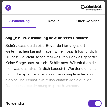
ist, die gleichzeitig inhabergeführt und börsennotiert ist.
Zustimmung
Details
Über Cookies
Sag „Hi!“ zu Ausbildung.de & unseren Cookies!
Schön, dass du da bist! Bevor du hier ungestört
weitermachen kannst, haben wir ein paar Infos für dich.
Du hast vielleicht schon mal was von Cookies gehört!?
Keine Sorge, das ist nicht Schlimmes. Wir erklären dir
MERKUR PRIVATBANK KGaA
hier, was das alles für dich bedeutet. Wunder dich bitte
Bayerstraße 33
nicht, die Sprache ist ein bisschen komplizierter als du
80335 München
sie von uns kennst. Sie muss einfach den aktuellen
E-Mail anzeigen
Datenschutzbestimmungen gerecht werden.
Gründungsjahr
1959
Die Nutzung von Cookies auf Ausbildung.de
Einwilligungsauswahl
Mitarbeiter
510
Notwendig