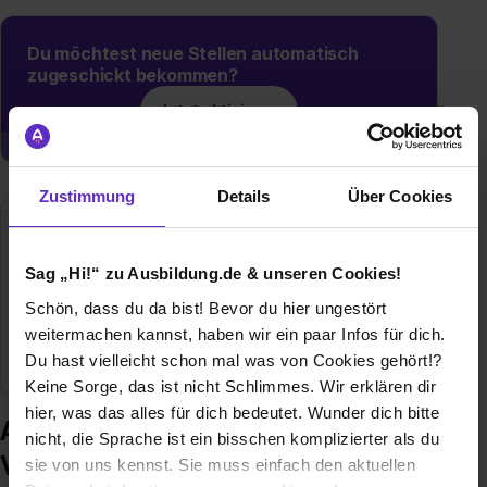
Du möchtest neue Stellen automatisch
zugeschickt bekommen?
Jetzt aktivieren
Zustimmung
Details
Über Cookies
Merz Verpackungsmaschinen GmbH
Carl-Benz-Ring 42
Sag „Hi!“ zu Ausbildung.de & unseren Cookies!
35423 Lich
Schön, dass du da bist! Bevor du hier ungestört
E-Mail anzeigen
weitermachen kannst, haben wir ein paar Infos für dich.
Branche
Maschinen- / Anlagenbau
Du hast vielleicht schon mal was von Cookies gehört!?
Keine Sorge, das ist nicht Schlimmes. Wir erklären dir
hier, was das alles für dich bedeutet. Wunder dich bitte
Ausbildung bei Merz
nicht, die Sprache ist ein bisschen komplizierter als du
Verpackungsmaschinen GmbH
sie von uns kennst. Sie muss einfach den aktuellen