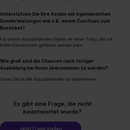
zur Übermittlung deiner Daten in die USA (Art. 49 Abs. 1
S. 1 lit. a) DS-GVO). Die USA verfügen über kein
Unterstützen Sie Ihre Azubis mit irgendwelchen
angemessenes Datenschutzniveau (EuGH – Schrems
Sonderleistungen wie z.B. einem Zuschuss zum
II). Du kannst die von dir erteilte Einwilligung jederzeit mit
Busticket?
Wirkung für die Zukunft ganz oder teilweise über unsere
Für unsere Auszubildenden haben wir einen Twizy, der mit
Datenschutzerklärung unter dem Punkt „Datenschutz-
Roller-Führerschein gefahren werden kann.
Einstellungen“ widerrufen. Weitere Informationen zu den
einzelnen Cookies findest du durch Klick auf „Details
Wie groß sind die Chancen nach fertiger
zeigen“. Weitere Informationen:
Datenschutzerklärung
,
Ausbildung bei Ihnen übernommen zu werden?
Impressum
.
Unser Ziel ist alle Auszubildenden zu übernehmen.
Es gibt eine Frage, die nicht
beantwortet wurde?
Jetzt Frage stellen