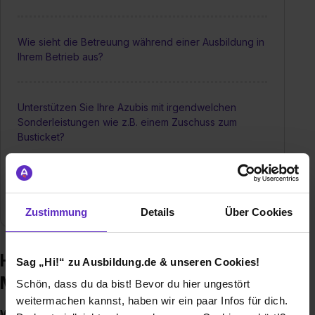
Wie sieht die Betreuung während einer Ausbildung in
Ihrem Betrieb aus?
Unterstützen Sie Ihre Azubis mit irgendwelchen
Sonderleistungen wie z.B. einem Zuschuss zum
Busticket?
Wie groß sind die Chancen nach fertiger Ausbildung
bei Ihnen übernommen zu werden?
Zustimmung
Details
Über Cookies
Häufige Fragen zur Ausbildung –
Sag „Hi!“ zu Ausbildung.de & unseren Cookies!
Metallbearbeitung Becker GmbH
Schön, dass du da bist! Bevor du hier ungestört
weitermachen kannst, haben wir ein paar Infos für dich.
Welche Ausbildungen/Dualen Studiengänge