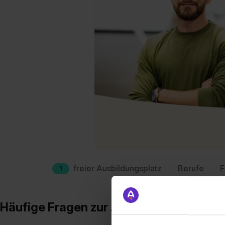
freier Ausbildungsplatz
Berufe
F
1
Häufige Fragen zur Ausbildung – Meye