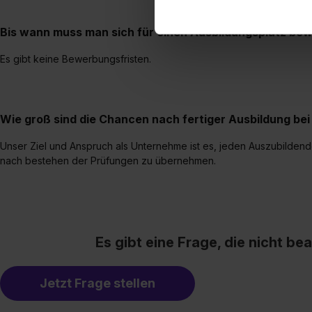
einverstanden, dass dir nach
erforderliche personenbezoge
Bis wann muss man sich für einen Ausbildungsplatz be
Erlaubnis hierfür kannst du a
Es gibt keine Bewerbungsfristen.
Verwendungszwecke zulassen,
Einwilligung zur Platzierung
umfasst hierbei die Einwillig
verfügen über kein angemess
Wie groß sind die Chancen nach fertiger Ausbildung b
jederzeit mit Wirkung für di
„Datenschutz-Einstellungen“ 
Unser Ziel und Anspruch als Unternehme ist es, jeden Auszubilden
nach bestehen der Prüfungen zu übernehmen.
„Details zeigen“. Weitere In
Es gibt eine Frage, die nicht b
Jetzt Frage stellen