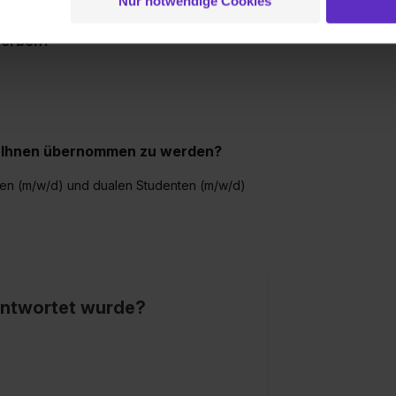
Nur notwendige Cookies
 Setzen der Cookies externe Inhalte (z.B. Videos oder Posts) an
ne Daten an Social Media Dienste, ggfs. mit Sitz in den USA, üb
werben?
uch später noch im Einzelfall bei dem jeweiligen Inhalt erteilen. 
 triff deine Auswahl über die Checkboxen und klick auf „Auswa
 von Cookies der Kategorien „Präferenzen“, „Statistiken“ und „So
ung zur Übermittlung deiner Daten in die USA (Art. 49 Abs. 1 S. 
enes Datenschutzniveau (EuGH – Schrems II). Du kannst die von 
ei Ihnen übernommen zu werden?
e Zukunft ganz oder teilweise über unsere Datenschutzerklärung 
widerrufen. Weitere Informationen zu den einzelnen Cookies find
den (m/w/d) und dualen Studenten (m/w/d)
formationen:
Datenschutzerklärung
,
Impressum
.
eantwortet wurde?