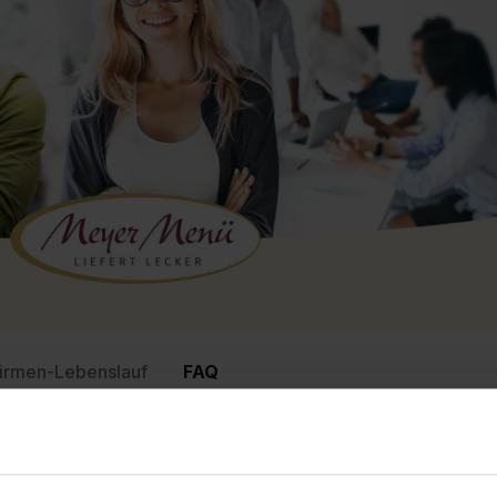
irmen-Lebenslauf
FAQ
r Menü Beteiligungs-GmbH
nach oben