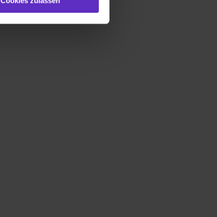
Cookies zulassen
gezeigt und hierfür
ermittelt werden. Eine
Willst du nur bestimmte
hl erlauben“. Die
cial Media und Marketing“
1 lit. a) DS-GVO). Die USA
dir erteilte Einwilligung
unter dem Punkt
est du durch Klick auf