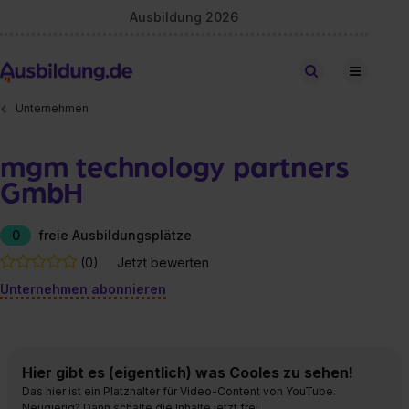
Ausbildung 2026
Stellen finden
Unternehmen
mgm technology partners
GmbH
0
freie Ausbildungsplätze
(0)
Jetzt bewerten
Unternehmen abonnieren
Hier gibt es (eigentlich) was Cooles zu sehen!
Das hier ist ein Platzhalter für Video-Content von YouTube.
Neugierig? Dann schalte die Inhalte jetzt frei.