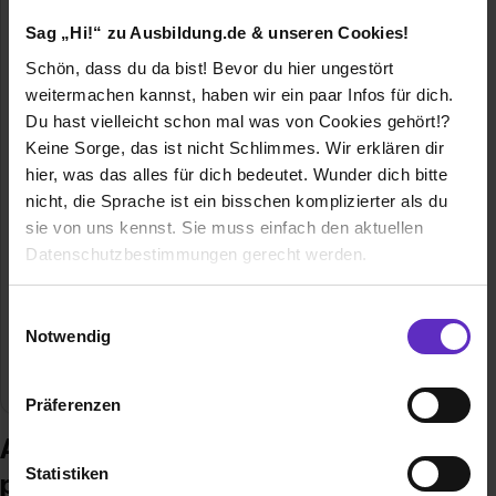
Sag „Hi!“ zu Ausbildung.de & unseren Cookies!
Schön, dass du da bist! Bevor du hier ungestört
weitermachen kannst, haben wir ein paar Infos für dich.
Du hast vielleicht schon mal was von Cookies gehört!?
mgm technology partners GmbH
Keine Sorge, das ist nicht Schlimmes. Wir erklären dir
Taunusstr. 23
hier, was das alles für dich bedeutet. Wunder dich bitte
80807 München
nicht, die Sprache ist ein bisschen komplizierter als du
089 358 680 918
sie von uns kennst. Sie muss einfach den aktuellen
Datenschutzbestimmungen gerecht werden.
Gründungsjahr
1994
Die Nutzung von Cookies auf Ausbildung.de
Einwilligungsauswahl
Mitarbeiter
>1000
Notwendig
Wir verwenden Cookies zur technischen Funktion
Branche
IT / EDV, Informatik
unserer Webseite („Notwendig“), um von dir bei
Präferenzen
Benutzung der Webseite getroffenen Einstellungen zu
speichern ( „Präferenzen“), die Zugriffe auf unsere
Ausbildung bei mgm technology
Webseite zu analysieren („Statistiken“), um
Statistiken
partners GmbH
Informationen zu deiner Verwendung unserer Website an