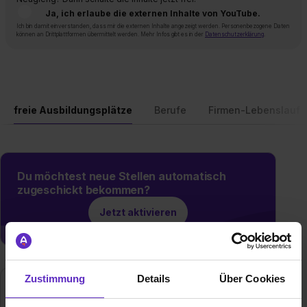
Ja, ich erlaube die externen Inhalte von YouTube.
Ich bin damit einverstanden, dass mir die externen Inhalte angezeigt werden. Personenbezogene Daten
können an Drittplattformen übermittelt werden. Mehr Infos gibt es in der
Datenschutzerklärung
.
freie Ausbildungsplätze
Berufe
Firmen-Lebenslauf
Du möchtest neue Stellen automatisch
zugeschickt bekommen?
Jetzt aktivieren
Zustimmung
Details
Über Cookies