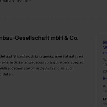
ogar waschen können?
enes Datenschutzniveau (EuGH – Schrems II). Du kannst die von 
e Zukunft ganz oder teilweise über unsere Datenschutzerklärung 
widerrufen. Weitere Informationen zu den einzelnen Cookies find
formationen:
Datenschutzerklärung
,
Impressum
.
nbau-Gesellschaft mbH & Co.
M
W
m
et und ist somit noch jung genug, aber hat auf ihren
Wa
rojekte im Schienenwegebau voranzutreiben. Speziell
10
Auftraggebern sowohl in Deutschland als auch
0
g stellen.
E-
Gr
19
Mi
55