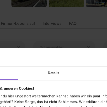
Firmen-Lebenslauf
Interviews
FAQ
Details
n (m/w/d)
llschaft mbH & Co. KG
 & unseren Cookies!
8.2027
2 freie Plätze
 du hier ungestört weitermachen kannst, haben wir ein paar Infos
hört!? Keine Sorge, das ist nicht Schlimmes. Wir erklären dir hi