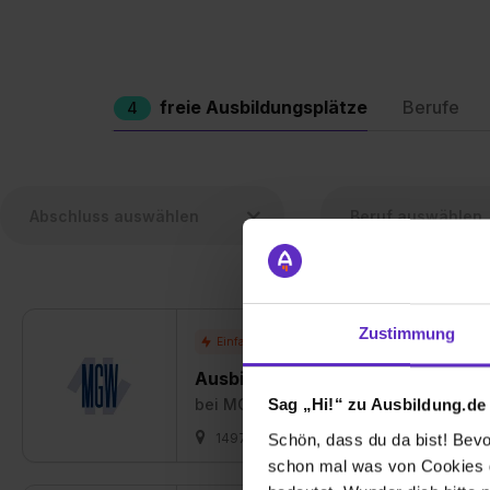
freie Ausbildungsplätze
Berufe
4
Zustimmung
Ausbildung Industriemechaniker/i
bei
MGW Gleis- und Weichenbau-Gese
Sag „Hi!“ zu Ausbildung.de
14974 Ludwigsfelde + 1 weitere
01.0
Schön, dass du da bist! Bevor
schon mal was von Cookies ge