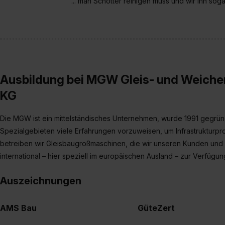
... man Schotter reinigen muss und wir ihn s
verfügen über kein angemess
jederzeit mit Wirkung für di
„Datenschutz-Einstellungen“ 
„Details zeigen“. Weitere In
Ausbildung bei MGW Gleis- und Weiche
KG
Die MGW ist ein mittelständisches Unternehmen, wurde 1991 gegründ
Spezialgebieten viele Erfahrungen vorzuweisen, um Infrastrukturp
betreiben wir Gleisbaugroßmaschinen, die wir unseren Kunden und 
international – hier speziell im europäischen Ausland – zur Verfügun
Auszeichnungen
AMS Bau
GüteZert