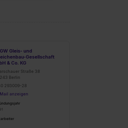
dir erteilte Einwilligung
unter dem Punkt
est du durch Klick auf
GW Gleis- und
eichenbau-Gesellschaft
bH & Co. KG
rschauer Straße 38
243 Berlin
30 293009-28
Mail anzeigen
ündungsjahr
91
tarbeiter