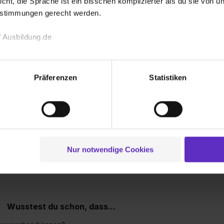
icht, die Sprache ist ein bisschen komplizierter als du sie von 
estimmungen gerecht werden.
w/d)
 Ausbildung.de
llschaft mbH & Co. KG
2027
2 freie Plätze
echnischen Funktion unserer Webseite („Notwendig“), um von di
lungen zu speichern ( „Präferenzen“), die Zugriffe auf unsere We
Präferenzen
Statistiken
ionen zu deiner Verwendung unserer Website an unsere Partner f
und um Inhalte und Anzeigen zu personalisieren („Social Media 
tionen möglicherweise mit weiteren Daten zusammen, die du ihnen
 bekommen?
g der Dienste gesammelt haben. Durch Klick auf den Button „C
 der Datenverarbeitung für alle genannten Verwendungszweck
ei der separaten Aktivierung von „Social Media und Marketing“ bi
Nur notwendige Cookies
 Setzen der Cookies externe Inhalte (z.B. Videos oder Posts) an
ne Daten an Social Media Dienste, ggfs. mit Sitz in den USA, üb
uch später noch im Einzelfall bei dem jeweiligen Inhalt erteilen. 
 triff deine Auswahl über die Checkboxen und klick auf „Auswa
 von Cookies der Kategorien „Präferenzen“, „Statistiken“ und „So
Wusstest du schon, dass...
ung zur Übermittlung deiner Daten in die USA (Art. 49 Abs. 1 S. 