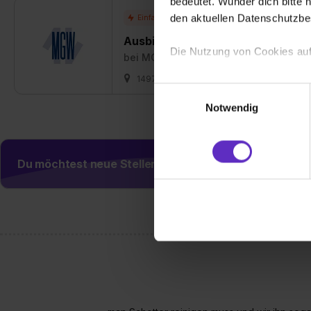
bedeutet. Wunder dich bitte n
den aktuellen Datenschutzb
Ausbildung Mechatroniker/in (m/
Die Nutzung von Cookies auf
bei
MGW Gleis- und Weichenbau-Gese
14979 Großbeeren + 1 weitere
01.08.
Wir verwenden Cookies zur t
Einwilligungsauswahl
Webseite getroffenen Einstel
Notwendig
(„Statistiken“), um Informat
und Analysen weiterzugeben 
Partner führen diese Informa
Du möchtest neue Stellen automatisch zugeschickt
sie im Rahmen deiner Nutzun
dem Setzen der Cookies und
zu. . In diesem Fall sowie b
einverstanden, dass dir nach
erforderliche personenbezoge
Erlaubnis hierfür kannst du a
Verwendungszwecke zulassen,
Einwilligung zur Platzierung
umfasst hierbei die Einwillig