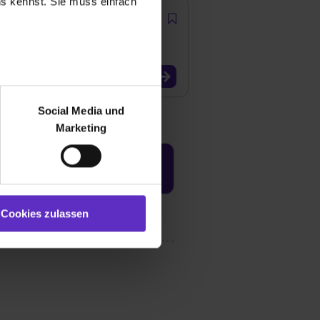
uns kennst. Sie muss einfach
r bei Benutzung der
bseite zu analysieren
Social Media und
ür soziale Medien, Werbung
Marketing
und Marketing“). Unsere
 bereitgestellt hast oder die
Jetzt aktivieren
ookies zulassen“ stimmst du
e (ausgenommen „Notwendig“)
st du auch damit
Cookies zulassen
gezeigt und hierfür
ermittelt werden. Eine
Willst du nur bestimmte
hl erlauben“. Die
cial Media und Marketing“
1 lit. a) DS-GVO). Die USA