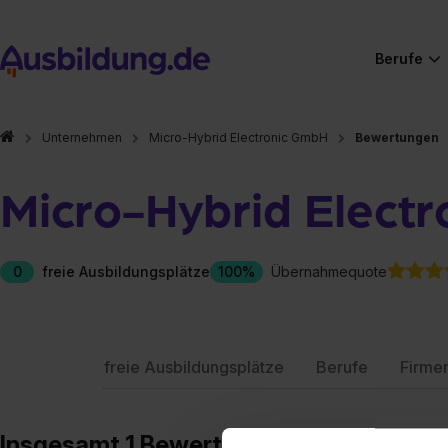
Berufe
Unternehmen
Micro-Hybrid Electronic GmbH
Bewertungen
Micro-Hybrid Elect
0
freie Ausbildungsplätze
100%
Übernahmequote
freie Ausbildungsplätze
Berufe
Firme
Insgesamt 1 Bewertungen