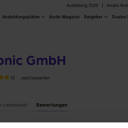
Ausbildung 2026
Azubis fin
Ausbildungsplätze
Azubi-Magazin
Ratgeber
Duales 
ronic GmbH
(1)
Jetzt bewerten
n-Lebenslauf
Bewertungen