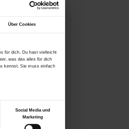
Über Cookies
100 %
 für dich. Du hast vielleicht
er, was das alles für dich
uns kennst. Sie muss einfach
deine Ausbildung
r bei Benutzung der
bseite zu analysieren
Social Media und
ür soziale Medien, Werbung
Marketing
und Marketing“). Unsere
 bereitgestellt hast oder die