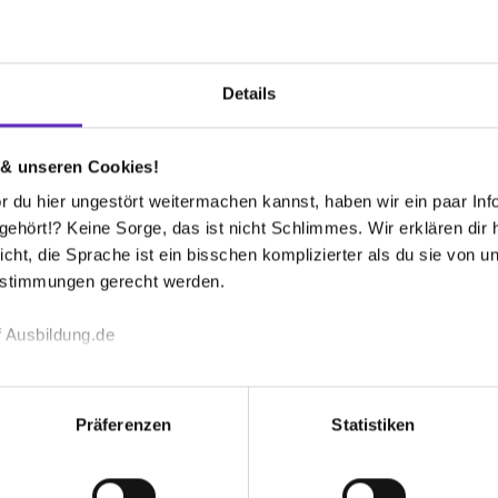
Bewertungen
Details
Weiterempfehlungsrate
 & unseren Cookies!
 du hier ungestört weitermachen kannst, haben wir ein paar Infos
Gesamtbewertung
hört!? Keine Sorge, das ist nicht Schlimmes. Wir erklären dir hi
icht, die Sprache ist ein bisschen komplizierter als du sie von 
Aufgaben & Lernerfolg
estimmungen gerecht werden.
Spaßfaktor & Atmosphäre
 Ausbildung.de
Bewerte jetzt 
echnischen Funktion unserer Webseite („Notwendig“), um von di
lungen zu speichern ( „Präferenzen“), die Zugriffe auf unsere We
Präferenzen
Statistiken
ionen zu deiner Verwendung unserer Website an unsere Partner f
und um Inhalte und Anzeigen zu personalisieren („Social Media 
tionen möglicherweise mit weiteren Daten zusammen, die du ihnen