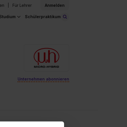
den
Für Lehrer
Anmelden
Studium
Schülerpraktikum
Stellen finden
Unternehmen abonnieren