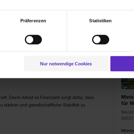
echnischen Funktion unserer Webseite („Notwendig“), um von di
lungen zu speichern ( „Präferenzen“), die Zugriffe auf unsere We
Präferenzen
Statistiken
ionen zu deiner Verwendung unserer Website an unsere Partner f
und um Inhalte und Anzeigen zu personalisieren („Social Media 
n und für Wissenschaft
tionen möglicherweise mit weiteren Daten zusammen, die du ihnen
g der Dienste gesammelt haben. Durch Klick auf den Button „C
 der Datenverarbeitung für alle genannten Verwendungszweck
ei der separaten Aktivierung von „Social Media und Marketing“ bi
Nur notwendige Cookies
 Setzen der Cookies externe Inhalte (z.B. Videos oder Posts) an
ne Daten an Social Media Dienste, ggfs. mit Sitz in den USA, üb
uch später noch im Einzelfall bei dem jeweiligen Inhalt erteilen. 
 triff deine Auswahl über die Checkboxen und klick auf „Auswa
Minis
 von Cookies der Kategorien „Präferenzen“, „Statistiken“ und „So
haft. Deine Arbeit im Finanzamt sorgt dafür, dass
für W
ung zur Übermittlung deiner Daten in die USA (Art. 49 Abs. 1 S. 
tärken und gesellschaftliche Stabilität zu
enes Datenschutzniveau (EuGH – Schrems II). Du kannst die von 
Meckl
66121
e Zukunft ganz oder teilweise über unsere Datenschutzerklärung 
widerrufen. Weitere Informationen zu den einzelnen Cookies find
Mitarbe
formationen:
Datenschutzerklärung
,
Impressum
.