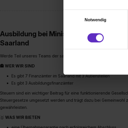
Wir verwenden Cookies zur t
Einwilligungsauswahl
Webseite getroffenen Einstel
Notwendig
(„Statistiken“), um Informat
und Analysen weiterzugeben 
Ausbildung bei Ministerium der Finanze
Partner führen diese Informa
Saarland
sie im Rahmen deiner Nutzun
dem Setzen der Cookies und
Werde Teil unseres Teams der saarländischen Finanzverwaltung!
zu. . In diesem Fall sowie b
einverstanden, dass dir nach
🏤 WER WIR SIND
erforderliche personenbezoge
Es gibt 7 Finanzämter im Saarland mit 3 Außenstellen
Erlaubnis hierfür kannst du a
Es gibt 3 Ausbildungsfinanzämter
Verwendungszwecke zulassen,
Einwilligung zur Platzierung
Steuern
sind ein wichtiger Beitrag für eine funktionierende Gesellsc
umfasst hierbei die Einwillig
Steuergesetze umgesetzt werden und trägt dazu bei Gemeinwohl zu s
verfügen über kein angemess
gewährleisten.
jederzeit mit Wirkung für di
🥇
WAS WIR BIETEN
„Datenschutz-Einstellungen“ 
„Details zeigen“. Weitere In
eine
Übernahmegarantie
nach erfolgreichem Abschluss