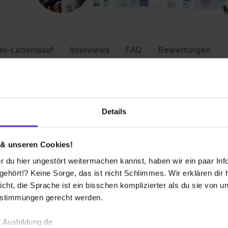
en-Lebenslauf
Interviews
FAQ
Bewertungen
 bekommen?
Details
 & unseren Cookies!
 du hier ungestört weitermachen kannst, haben wir ein paar Infos
hört!? Keine Sorge, das ist nicht Schlimmes. Wir erklären dir hi
icht, die Sprache ist ein bisschen komplizierter als du sie von 
Wusstest du schon, dass...
estimmungen gerecht werden.
bsolventen übernehmen?
 Ausbildung.de