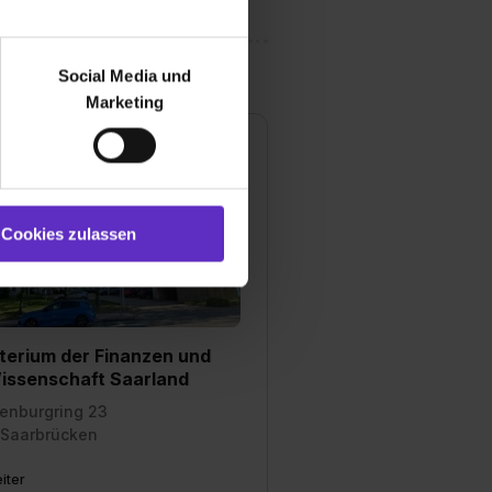
r bei Benutzung der
bseite zu analysieren
Social Media und
ür soziale Medien, Werbung
Marketing
und Marketing“). Unsere
 bereitgestellt hast oder die
ookies zulassen“ stimmst du
e (ausgenommen „Notwendig“)
st du auch damit
Cookies zulassen
gezeigt und hierfür
ermittelt werden. Eine
Willst du nur bestimmte
hl erlauben“. Die
terium der Finanzen und
cial Media und Marketing“
issenschaft Saarland
1 lit. a) DS-GVO). Die USA
dir erteilte Einwilligung
enburgring 23
 Saarbrücken
unter dem Punkt
est du durch Klick auf
iter