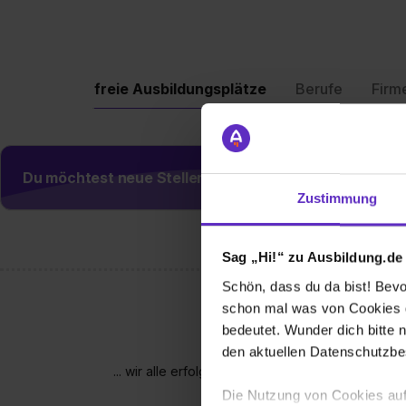
freie Ausbildungsplätze
Berufe
Firm
Du möchtest neue Stellen automatisch zugeschickt
Zustimmung
Sag „Hi!“ zu Ausbildung.de
Schön, dass du da bist! Bevor
schon mal was von Cookies ge
bedeutet. Wunder dich bitte n
den aktuellen Datenschutzb
... wir alle erfolgreichen Absolventinnen und A
Die Nutzung von Cookies auf