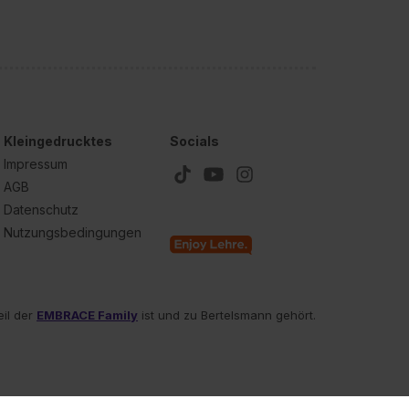
Kleingedrucktes
Socials
Impressum
AGB
Datenschutz
Nutzungsbedingungen
eil der
EMBRACE Family
ist und zu Bertelsmann gehört.