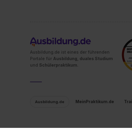
Ausbildung.de ist eines der führenden
Portale für
Ausbildung, duales Studium
und
Schülerpraktikum.
MeinPraktikum.de
Tra
Ausbildung.de