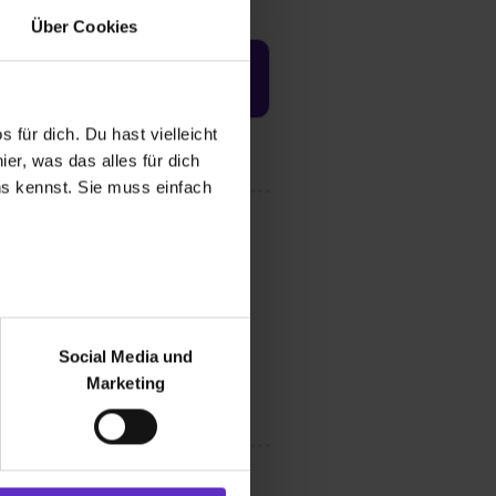
Über Cookies
Jetzt aktivieren
 für dich. Du hast vielleicht
er, was das alles für dich
uns kennst. Sie muss einfach
r bei Benutzung der
bseite zu analysieren
Social Media und
ür soziale Medien, Werbung
Marketing
und Marketing“). Unsere
 bereitgestellt hast oder die
ookies zulassen“ stimmst du
e (ausgenommen „Notwendig“)