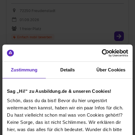
72250 Freudenstadt
01.09.2026
1 freier Platz
Zustimmung
Details
Über Cookies
Ausbildung Kaufleute im Einzelhandel (m/w/d)
bei
mister*lady GmbH
Sag „Hi!“ zu Ausbildung.de & unseren Cookies!
Rottweil
Schön, dass du da bist! Bevor du hier ungestört
01.09.2026
weitermachen kannst, haben wir ein paar Infos für dich.
Du hast vielleicht schon mal was von Cookies gehört!?
1 freier Platz
Keine Sorge, das ist nicht Schlimmes. Wir erklären dir
hier, was das alles für dich bedeutet. Wunder dich bitte