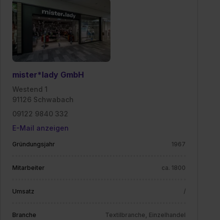
II). Du kannst die von dir erteilte Einwilligung jederzeit mit
Wirkung für die Zukunft ganz oder teilweise über unsere
Datenschutzerklärung unter dem Punkt „Datenschutz-
Einstellungen“ widerrufen. Weitere Informationen zu den
einzelnen Cookies findest du durch Klick auf „Details
zeigen“. Weitere Informationen:
Datenschutzerklärung
,
mister*lady GmbH
Impressum
.
Westend 1
91126 Schwabach
09122 9840 332
E-Mail anzeigen
Gründungsjahr
1967
Mitarbeiter
ca. 1800
Umsatz
/
Branche
Textilbranche, Einzelhandel