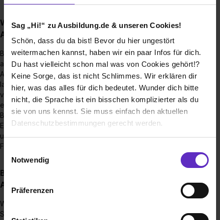
Wie sieht der Bewerbungsprozess für eine
Sag „Hi!“ zu Ausbildung.de & unseren Cookies!
Ausbildungsstelle bei Ihnen aus?
Schön, dass du da bist! Bevor du hier ungestört
weitermachen kannst, haben wir ein paar Infos für dich.
Bitte bewerben Sie sich direkt online mit Ihrem Anschreiben,
aktuellen Lebenslauf und Ihrem letzten Schulzeugnis.
Du hast vielleicht schon mal was von Cookies gehört!?
Anschließend schauen wir uns die Bewerbungen an und
Keine Sorge, das ist nicht Schlimmes. Wir erklären dir
laden Sie zu einem Erstgespräch ein. Sollte dieses positiv
hier, was das alles für dich bedeutet. Wunder dich bitte
verlaufen, werden Sie zu einem weiteren Gespräch
nicht, die Sprache ist ein bisschen komplizierter als du
eingeladen.
sie von uns kennst. Sie muss einfach den aktuellen
Bei unseren dualen Studierenden führt der Fachbereich das
Datenschutzbestimmungen gerecht werden.
Erst- und die Personalabteilung das Zweitgespräch. Bei
unseren Auszubildenden sind wir im Erst- und der
Fachbereich im Zweitgespräch vertreten.
Die Nutzung von Cookies auf Ausbildung.de
Einwilligungsauswahl
Notwendig
Wir verwenden Cookies zur technischen Funktion
Bis wann muss man sich für einen
unserer Webseite („Notwendig“), um von dir bei
Ausbildungsplatz bewerben?
Präferenzen
Benutzung der Webseite getroffenen Einstellungen zu
Wir haben keine Deadline für Bewerbungen. Solange die
speichern ( „Präferenzen“), die Zugriffe auf unsere
Stellen ausgeschrieben sind, können Sie sich bei uns
Webseite zu analysieren („Statistiken“), um