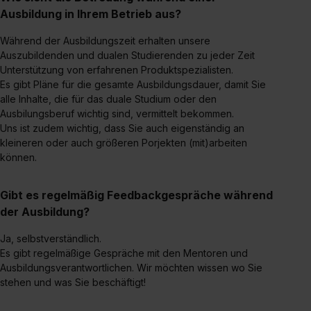
Einzelfall bei dem jeweiligen Inhalt erteilen. Willst du nur
Ausbildung in Ihrem Betrieb aus?
bestimmte Verwendungszwecke zulassen, triff deine
Auswahl über die Checkboxen und klick auf „Auswahl
Während der Ausbildungszeit erhalten unsere
erlauben“. Die Einwilligung zur Platzierung von Cookies
Auszubildenden und dualen Studierenden zu jeder Zeit
der Kategorien „Präferenzen“, „Statistiken“ und „Social
Unterstützung von erfahrenen Produktspezialisten.
Es gibt Pläne für die gesamte Ausbildungsdauer, damit Sie
Media und Marketing“ umfasst hierbei die Einwilligung
alle Inhalte, die für das duale Studium oder den
zur Übermittlung deiner Daten in die USA (Art. 49 Abs. 1
Ausbilungsberuf wichtig sind, vermittelt bekommen.
S. 1 lit. a) DS-GVO). Die USA verfügen über kein
Uns ist zudem wichtig, dass Sie auch eigenständig an
angemessenes Datenschutzniveau (EuGH – Schrems
kleineren oder auch größeren Porjekten (mit)arbeiten
II). Du kannst die von dir erteilte Einwilligung jederzeit mit
können.
Wirkung für die Zukunft ganz oder teilweise über unsere
Datenschutzerklärung unter dem Punkt „Datenschutz-
Gibt es regelmäßig Feedbackgespräche während
Einstellungen“ widerrufen. Weitere Informationen zu den
der Ausbildung?
einzelnen Cookies findest du durch Klick auf „Details
zeigen“. Weitere Informationen:
Datenschutzerklärung
,
Ja, selbstverständlich.
Impressum
.
Es gibt regelmäßige Gespräche mit den Mentoren und
Ausbildungsverantwortlichen. Wir möchten wissen wo Sie
stehen und was Sie beschäftigt!