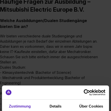
Häufige Fragen zur Ausbildung –
Mitsubishi Electric Europe B.V.
Welche Ausbildungen/Dualen Studiengänge
bieten Sie an?
Wir bieten verschiedene duale Studiengänge und
Ausbildungen je nach Bedarf der einzelnen Abteilungen an.
Daher kann es vorkommen, dass wir in einem Jahr bspw.
keine IT-Kaufleute einstellen, dafür aber Mechatroniker.
Schauen Sie sich bitte einfach immer die ausgeschriebenen
Stellen an.
Duales Studium:
- Klimasystemtechnik (Bachelor of Science)
- Mechatronik und Produktentwicklung (Bachelor of
Engineering)
- Duales Studium - Wirtschaftsingenieurwesen
Ausbildung:
- Groß- und Außenhandel - Schwerpunkt Außenhandel
- IT-Kaufleute
Zustimmung
Details
Über Cookies
- Mechatroniker