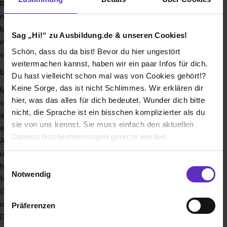
Reinraum – mit viel Begeisterung, jahrelanger Erfahrung und
neustem technischen Knowhow entwickeln unsere 130
Mitarbeiterinnen und Mitarbeiter am Standort Lederhose
Sag „Hi!“ zu Ausbildung.de & unseren Cookies!
individuelle Lösungen für unsere Kunden aus den
Schön, dass du da bist! Bevor du hier ungestört
verschiedensten Branchen.
weitermachen kannst, haben wir ein paar Infos für dich.
UNSERE LEISTUNGEN
Du hast vielleicht schon mal was von Cookies gehört!?
Keine Sorge, das ist nicht Schlimmes. Wir erklären dir
Mit einem umfangreichen Leistungsportfolio bieten wir
hier, was das alles für dich bedeutet. Wunder dich bitte
verschiedene Leistungen aus unseren 3 Geschäftsfeldern
nicht, die Sprache ist ein bisschen komplizierter als du
an. In unserem Geschäftsbereich
Automationslösungen
sie von uns kennst. Sie muss einfach den aktuellen
erstellen wir komplexe Sondermaschinen, modulare
Datenschutzbestimmungen gerecht werden.
Anlagenkonzepte und automatisieren Prozesse. Außerdem
übernehmen wir als Lohnhersteller die Produktion ihrer
Die Nutzung von Cookies auf Ausbildung.de
Einwilligungsauswahl
hochtechnischen Bauteile, montieren Baugruppen oder
Notwendig
fertigen Kleinstserien. Alle Leistungen unseres
Wir verwenden Cookies zur technischen Funktion
Geschäftsbereiches
Produktionsservice
bieten wir auch
unserer Webseite („Notwendig“), um von dir bei
unter Reinraumbedingungen an. Neben unseren
Präferenzen
Benutzung der Webseite getroffenen Einstellungen zu
Dienstleistungen aus dem Reinraum umfasst unser Angebot
speichern ( „Präferenzen“), die Zugriffe auf unsere