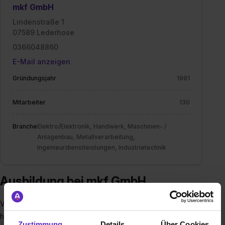
mkf GmbH
Lindenstraße 1
07589 Lederhose
0366048860
E-Mail anzeigen
Gründungsjahr
1991
Mitarbeiter
130
Branche
Elektro/Elektronik, Handwerk, Maschinen- /
Anlagenbau, Metallverarbeitung,
Ingenieurdienstleistungen, Industrietechnik
Ausbildung bei mkf GmbH
Von kleinen Maschinen bis große Automatisierungsanlagen,
hochtechnisierte Baugruppen oder Dienstleistungen im
Zustimmung
Details
Über Cookies