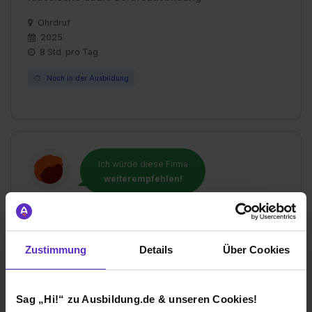
Ohrdruf
2025
8 Std. pro Tag
Noch in der Ausbildung
Ich würde diese Firma
weiterempfehlen!
Zustimmung
Details
Über Cookies
Wie gefällt dir die Ausbildung bei deiner
Firma?
Mein Ausbilder ist immer da und hört zu. Er kümmert
Sag „Hi!“ zu Ausbildung.de & unseren Cookies!
sich und unterstützt auch in der Schule