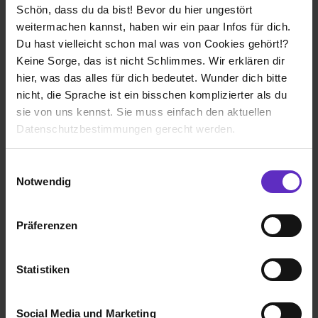
Schön, dass du da bist! Bevor du hier ungestört
Wie gefällt dir dein Ausbildungsberuf?
weitermachen kannst, haben wir ein paar Infos für dich.
Du hast vielleicht schon mal was von Cookies gehört!?
man arbeitet vielseitig, technisch und in Teams.
Keine Sorge, das ist nicht Schlimmes. Wir erklären dir
hier, was das alles für dich bedeutet. Wunder dich bitte
nicht, die Sprache ist ein bisschen komplizierter als du
MKT Moderne Kunststoff-Technik Gebrüder
sie von uns kennst. Sie muss einfach den aktuellen
Eschbach GmbH
Datenschutzbestimmungen gerecht werden.
Klassische duale Berufsausbildung
Ohrdruf
Die Nutzung von Cookies auf Ausbildung.de
Einwilligungsauswahl
2024
Notwendig
8 Std. pro Tag
Wir verwenden Cookies zur technischen Funktion
unserer Webseite („Notwendig“), um von dir bei
Übernommen
Präferenzen
Benutzung der Webseite getroffenen Einstellungen zu
speichern ( „Präferenzen“), die Zugriffe auf unsere
Verdienst
Webseite zu analysieren („Statistiken“), um
1. Ausbildungsjahr:
1113€
Statistiken
Informationen zu deiner Verwendung unserer Website an
2. Ausbildungsjahr:
1176€
unsere Partner für soziale Medien, Werbung und
3. Ausbildungsjahr:
1239€
Social Media und Marketing
Analysen weiterzugeben und um Inhalte und Anzeigen zu