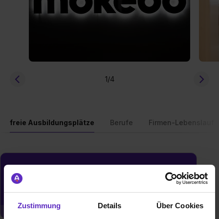
1
/4
freie Ausbildungsplätze
Berufe
Firmen-Lebenslauf
Du möchtest neue Stellen automatisch
zugeschickt bekommen?
Jetzt aktivieren
Zustimmung
Details
Über Cookies