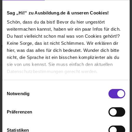
Sag „Hi!“ zu Ausbildung.de & unseren Cookies!
Schön, dass du da bist! Bevor du hier ungestört
Wusstest du schon, dass...
weitermachen kannst, haben wir ein paar Infos für dich.
...all unsere Werkstudierenden bei uns festangestellt
Du hast vielleicht schon mal was von Cookies gehört!?
wurden? ...unser Büro mitten in der Kölner City und somit
Keine Sorge, das ist nicht Schlimmes. Wir erklären dir
super angebunden ist? ...du bei uns in wirklich alle Bereiche
hier, was das alles für dich bedeutet. Wunder dich bitte
reinschnuppern und dich ausprobieren kannst?
nicht, die Sprache ist ein bisschen komplizierter als du
sie von uns kennst. Sie muss einfach den aktuellen
Datenschutzbestimmungen gerecht werden.
mokebo GmbH
Die Nutzung von Cookies auf Ausbildung.de
Einwilligungsauswahl
Notwendig
Flandrische Straße 2
Wir verwenden Cookies zur technischen Funktion
50674 Köln
unserer Webseite („Notwendig“), um von dir bei
E-Mail anzeigen
Präferenzen
Benutzung der Webseite getroffenen Einstellungen zu
Gründungsjahr
2018
speichern ( „Präferenzen“), die Zugriffe auf unsere
Webseite zu analysieren („Statistiken“), um
Statistiken