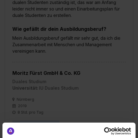
dualen Studenten zuständig ist, das war am Anfang
leider nicht immer so und einen Einarbeitungsplan für
duale Studenten zu erstellen.
Wie gefällt dir dein Ausbildungsberuf?
Mein Ausbildungsberuf gefällt mir sehr gut, da ich die
Zusammenarbeit mit Menschen und Management
vereinigen kann.
Moritz Fürst GmbH & Co. KG
Duales Studium
Universität:
IU Duales Studium
Nürnberg
2019
8 Std. pro Tag
Noch in der Ausbildung
Verdienst