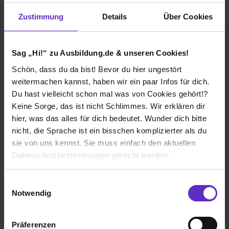
1. Ausbildungsjahr:
600€
Zustimmung
Details
Über Cookies
2. Ausbildungsjahr:
700€
3. Ausbildungsjahr:
800€
Sag „Hi!“ zu Ausbildung.de & unseren Cookies!
4. Ausbildungsjahr:
800€
Schön, dass du da bist! Bevor du hier ungestört
weitermachen kannst, haben wir ein paar Infos für dich.
Du hast vielleicht schon mal was von Cookies gehört!?
Keine Sorge, das ist nicht Schlimmes. Wir erklären dir
Ich würde diese Firma
hier, was das alles für dich bedeutet. Wunder dich bitte
weiterempfehlen!
nicht, die Sprache ist ein bisschen komplizierter als du
sie von uns kennst. Sie muss einfach den aktuellen
Datenschutzbestimmungen gerecht werden.
Die Nutzung von Cookies auf Ausbildung.de
Wie gefällt dir die Ausbildung bei deiner
Einwilligungsauswahl
Firma?
Notwendig
Wir verwenden Cookies zur technischen Funktion
Als Azubi wird man sehr gut behandelt und meine
unserer Webseite („Notwendig“), um von dir bei
Ausbilderin steht mir immer zur Seite. Ich kann meine
Präferenzen
Benutzung der Webseite getroffenen Einstellungen zu