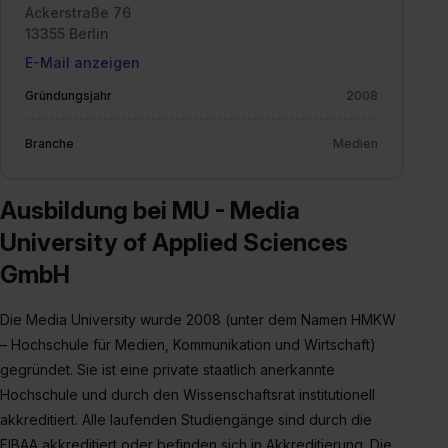
angemessenes Datenschutzniveau (EuGH – Schrems
Ackerstraße 76
13355 Berlin
II). Du kannst die von dir erteilte Einwilligung jederzeit mit
Wirkung für die Zukunft ganz oder teilweise über unsere
E-Mail anzeigen
Datenschutzerklärung unter dem Punkt „Datenschutz-
Gründungsjahr
2008
Einstellungen“ widerrufen. Weitere Informationen zu den
einzelnen Cookies findest du durch Klick auf „Details
Branche
Medien
zeigen“. Weitere Informationen:
Datenschutzerklärung
,
Impressum
.
Ausbildung bei MU - Media
University of Applied Sciences
GmbH
Die Media University wurde 2008 (unter dem Namen HMKW
– Hochschule für Medien, Kommunikation und Wirtschaft)
gegründet. Sie ist eine private staatlich anerkannte
Hochschule und durch den Wissenschaftsrat institutionell
akkreditiert. Alle laufenden Studiengänge sind durch die
FIBAA akkreditiert oder befinden sich in Akkreditierung. Die