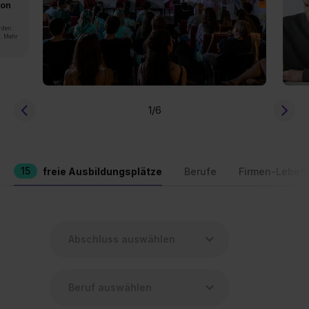
von
rden.
n. Mehr
1
/6
15
freie Ausbildungsplätze
Berufe
Firmen-Leben