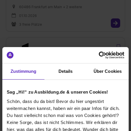
60486 Frankfurt am Main + 2 weitere
01.10.2026
3 freie Plätze
Duales Studium Medien- und
Eventmanagement
Zustimmung
Details
Über Cookies
bei
MU - Media University of Applied Sciences GmbH
60486 Frankfurt am Main + 2 weitere
Sag „Hi!“ zu Ausbildung.de & unseren Cookies!
01.10.2026
Schön, dass du da bist! Bevor du hier ungestört
weitermachen kannst, haben wir ein paar Infos für dich.
3 freie Plätze
Du hast vielleicht schon mal was von Cookies gehört!?
Keine Sorge, das ist nicht Schlimmes. Wir erklären dir
hier, was das alles für dich bedeutet. Wunder dich bitte