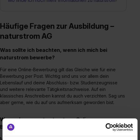
Wo finde ich noch mehr Informationen zu naturstrom?
Häufige Fragen zur Ausbildung –
naturstrom AG
Was sollte ich beachten, wenn ich mich bei
naturstrom bewerbe?
Für eine Online-Bewerbung gilt das Gleiche wie für eine
Bewerbung per Post. Wichtig sind uns vor allem dein
Lebenslauf und deine Abschluss- bzw. Studienzeugnisse
und weitere relevante Tätigkeitsnachweise. Auf ein
klassisches Anschreiben kannst du auch verzichten. Sag uns
aber gerne, wie du auf uns aufmerksam geworden bist.
Warum bevorzugt naturstrom Online-
Bewerbungen?
Mit einer Online-Bewerbung sparst du Geld und Ressourcen.