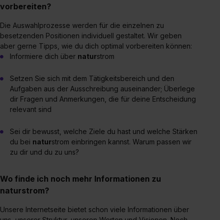
vorbereiten?
Eine Erlaubnis hierfür kannst du auch später noch im
Einzelfall bei dem jeweiligen Inhalt erteilen. Willst du nur
Die Auswahlprozesse werden für die einzelnen zu
bestimmte Verwendungszwecke zulassen, triff deine
besetzenden Positionen individuell gestaltet. Wir geben
Auswahl über die Checkboxen und klick auf „Auswahl
aber gerne Tipps, wie du dich optimal vorbereiten können:
erlauben“. Die Einwilligung zur Platzierung von Cookies
Informiere dich über
natur
strom
der Kategorien „Präferenzen“, „Statistiken“ und „Social
Media und Marketing“ umfasst hierbei die Einwilligung
Setzen Sie sich mit dem Tätigkeitsbereich und den
Aufgaben aus der Ausschreibung auseinander; Überlege
zur Übermittlung deiner Daten in die USA (Art. 49 Abs. 1
dir Fragen und Anmerkungen, die für deine Entscheidung
S. 1 lit. a) DS-GVO). Die USA verfügen über kein
relevant sind
angemessenes Datenschutzniveau (EuGH – Schrems
II). Du kannst die von dir erteilte Einwilligung jederzeit mit
Sei dir bewusst, welche Ziele du hast und welche Stärken
Wirkung für die Zukunft ganz oder teilweise über unsere
du bei
natur
strom einbringen kannst. Warum passen wir
Datenschutzerklärung unter dem Punkt „Datenschutz-
zu dir und du zu uns?
Einstellungen“ widerrufen. Weitere Informationen zu den
einzelnen Cookies findest du durch Klick auf „Details
Wo finde ich noch mehr Informationen zu
zeigen“. Weitere Informationen:
Datenschutzerklärung
,
naturstrom?
Impressum
.
Unsere Internetseite bietet schon viele Informationen über
uns, unserer Struktur, unseren Werten und Visionen. Noch