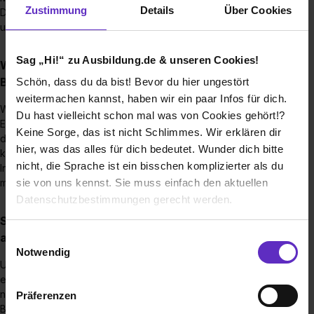
Zustimmung
Details
Über Cookies
Du benötigst keine Bewerbungsmappe, das Porto entfällt
und das Auswahlverfahren kann beschleunigt werden.
Sag „Hi!“ zu Ausbildung.de & unseren Cookies!
Wann kann ich mit einer Rückmeldung zu meiner
Bewerbung rechnen?
Schön, dass du da bist! Bevor du hier ungestört
weitermachen kannst, haben wir ein paar Infos für dich.
Wenn du dich bei uns beworben hast, erhältst du eine
Du hast vielleicht schon mal was von Cookies gehört!?
Eingangsbestätigung per E-Mail. Bis deine Unterlagen von
Keine Sorge, das ist nicht Schlimmes. Wir erklären dir
der Personal- und der Fachabteilung gesichtet werden,
hier, was das alles für dich bedeutet. Wunder dich bitte
können bis zu drei Wochen vergehen, bei
nicht, die Sprache ist ein bisschen komplizierter als du
Initiativbewerbungen ggf. länger. Wir nehmen sofort Kontakt
mit dir auf, sobald wir dir ein Ergebnis mitteilen können.
sie von uns kennst. Sie muss einfach den aktuellen
Datenschutzbestimmungen gerecht werden.
Sind die Stellenausschreibungen auf der Website
Die Nutzung von Cookies auf Ausbildung.de
aktuell?
Einwilligungsauswahl
Notwendig
Unsere Karriereseite wird regelmäßig gepflegt. Solange dort
Wir verwenden Cookies zur technischen Funktion
ein Stellenangebot zu finden ist, ist der Auswahlprozess
unserer Webseite („Notwendig“), um von dir bei
noch nicht abgeschlossen und wir freuen uns auf deine
Präferenzen
Benutzung der Webseite getroffenen Einstellungen zu
Bewerbung.