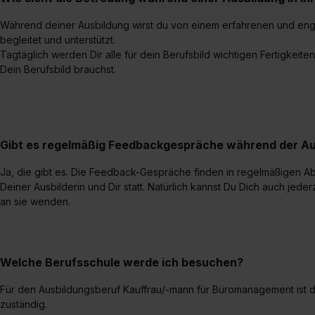
umfasst hierbei die Einwillig
Während deiner Ausbildung wirst du von einem erfahrenen und eng
verfügen über kein angemess
begleitet und unterstützt.
jederzeit mit Wirkung für di
Tagtäglich werden Dir alle für dein Berufsbild wichtigen Fertigkeit
„Datenschutz-Einstellungen“ 
Dein Berufsbild brauchst.
„Details zeigen“. Weitere In
Gibt es regelmäßig Feedbackgespräche während der Au
Ja, die gibt es. Die Feedback-Gespräche finden in regelmäßigen A
Deiner Ausbilderin und Dir statt. Natürlich kannst Du Dich auch jed
an sie wenden.
Welche Berufsschule werde ich besuchen?
Für den Ausbildungsberuf Kauffrau/-mann für Büromanagement ist 
zuständig.