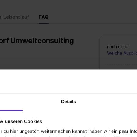
n-Lebenslauf
FAQ
orf Umweltconsulting
nach oben
Welche Ausbil
Wie sieht der
anagement absolvieren.
Ausbildungsste
Details
Bis wann muss 
elle bei Ihnen aus?
Ausbildungspl
 & unseren Cookies!
ngsunterlagen erhältst Du eine automatische
 du hier ungestört weitermachen kannst, haben wir ein paar Infos
en wir uns bei dir. Manchmal kann das
Wie viele Ausb