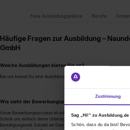
freie Ausbildungsplätze
Berufe
Firme
Häufige Fragen zur Ausbildung – Naund
GmbH
Welche Ausbildungen bieten Sie an?
Bei uns kannst Du eine Ausbildung zur/m Kauffrau/-mann für Bürom
Zustimmung
Wie sieht der Bewerbungsprozess für eine Ausbildungsst
Unser Bewerbungsprozess ist unkompliziert.
Sag „Hi!“ zu Ausbildung.de
Schick uns einfach deine Unterlagen. Nach Eingang deiner Bewerbu
Schön, dass du da bist! Bevor
Bestätigungsmail. Sobald wir Deine Bewerbung geprüft haben, meld