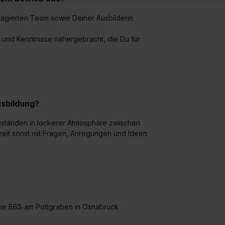
ung zur Übermittlung deiner Daten in die USA (Art. 49 Abs. 1 S. 
agierten Team sowie Deiner Ausbilderin
enes Datenschutzniveau (EuGH – Schrems II). Du kannst die von 
e Zukunft ganz oder teilweise über unsere Datenschutzerklärung 
en und Kenntnisse nähergebracht, die Du für
widerrufen. Weitere Informationen zu den einzelnen Cookies find
formationen:
Datenschutzerklärung
,
Impressum
.
sbildung?
bständen in lockerer Atmosphäre zwischen
erzeit sonst mit Fragen, Anregungen und Ideen
die BBS am Pottgraben in Osnabrück