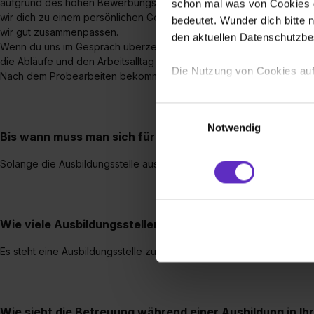
aufgrund des hohen Bewerbungsaufkommens etwas Zeit in Anspruch
schon mal was von Cookies ge
wir dich zu einem persönlichen Gespräch ein. Dabei möchten wir d
bedeutet. Wunder dich bitte n
wir gut zusammenpassen.
den aktuellen Datenschutzb
Wenn du uns im Gespräch überzeugst, laden wir dich zu einem Prob
die Abläufe und den Arbeitsalltag kennenlernen – und wir sehen, wie
Die Nutzung von Cookies auf
Nach dem Probearbeiten bekommst du zeitnah Rückmeldung von uns 
Wir verwenden Cookies zur t
Einwilligungsauswahl
Webseite getroffenen Einstel
Notwendig
Bis wann muss man sich für einen Ausbildungsplatz be
(„Statistiken“), um Informat
und Analysen weiterzugeben 
Solange die Ausbildungsstelle ausgeschrieben ist, freuen wir uns 
Partner führen diese Informa
sie im Rahmen deiner Nutzun
dem Setzen der Cookies und
zu. . In diesem Fall sowie b
Wie viele Ausbildungsstellen werden besetzt?
einverstanden, dass dir nach
Es steht eine Ausbildungsstelle zur Verfügung.
erforderliche personenbezoge
Erlaubnis hierfür kannst du a
Verwendungszwecke zulassen,
Einwilligung zur Platzierung
Wie sieht die Betreuung während einer Ausbildung in Ih