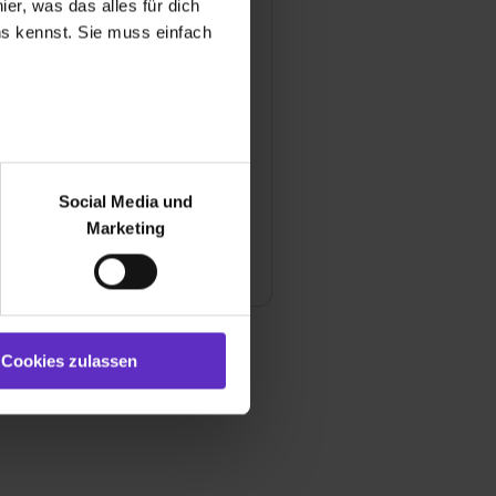
er, was das alles für dich
uns kennst. Sie muss einfach
 Betreuung während einer
Ihrem Betrieb aus?
mäßig Feedbackgespräche
r bei Benutzung der
usbildung?
bseite zu analysieren
Social Media und
ür soziale Medien, Werbung
Marketing
und Marketing“). Unsere
schule werde ich besuchen?
 bereitgestellt hast oder die
ookies zulassen“ stimmst du
e (ausgenommen „Notwendig“)
st du auch damit
Cookies zulassen
gezeigt und hierfür
ermittelt werden. Eine
Willst du nur bestimmte
hl erlauben“. Die
cial Media und Marketing“