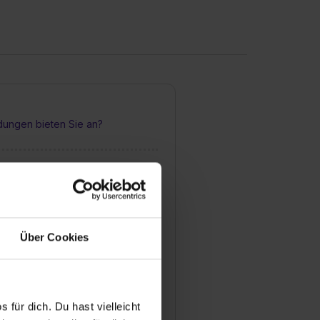
dungen bieten Sie an?
 Bewerbungsprozess für eine
lle bei Ihnen aus?
Über Cookies
man sich für einen
atz bewerben?
 für dich. Du hast vielleicht
ildungsstellen werden besetzt?