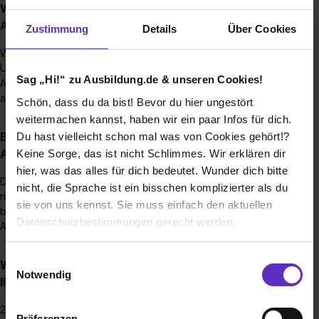
Wie sieht der Bewerbungsprozess für eine
Ausbildungsstelle bei Ihnen aus?
Zustimmung
Details
Über Cookies
Wir freuen uns über die Zusendung deiner vollständigen
Unterlagen (Anschreiben, Lebenslauf und gegebenenfalls
Sag „Hi!“ zu Ausbildung.de & unseren Cookies!
Abschlusszeugnis) entweder über Sofortbewerbung bei
ausbildung.de oder per Mail an ausbildung@navum.de.
Schön, dass du da bist! Bevor du hier ungestört
weitermachen kannst, haben wir ein paar Infos für dich.
Bis wann muss man sich für einen
Du hast vielleicht schon mal was von Cookies gehört!?
Ausbildungsplatz bewerben?
Keine Sorge, das ist nicht Schlimmes. Wir erklären dir
hier, was das alles für dich bedeutet. Wunder dich bitte
Du kannst dich das ganze Jahr über bei uns bewerben und
nicht, die Sprache ist ein bisschen komplizierter als du
nach Absprache sogar flexibel deine Ausbildung bei uns
sie von uns kennst. Sie muss einfach den aktuellen
beginnen. Auch ein Betriebswechsel während deiner
Datenschutzbestimmungen gerecht werden.
Ausbildung zu uns wäre denkbar.
Die Nutzung von Cookies auf Ausbildung.de
Einwilligungsauswahl
Wie viele Ausbildungsstellen werden jährlich bei
Notwendig
Ihnen ausgeschrieben?
Wir verwenden Cookies zur technischen Funktion
unserer Webseite („Notwendig“), um von dir bei
2
Präferenzen