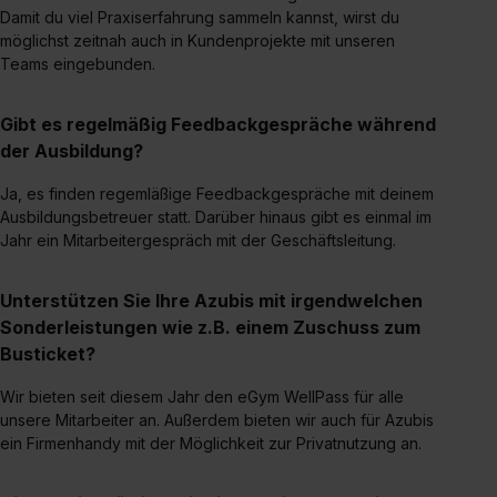
Dienste, ggfs. mit Sitz in den USA, übermittelt werden.
Damit du viel Praxiserfahrung sammeln kannst, wirst du
möglichst zeitnah auch in Kundenprojekte mit unseren
Eine Erlaubnis hierfür kannst du auch später noch im
Teams eingebunden.
Einzelfall bei dem jeweiligen Inhalt erteilen. Willst du nur
bestimmte Verwendungszwecke zulassen, triff deine
Gibt es regelmäßig Feedbackgespräche während
Auswahl über die Checkboxen und klick auf „Auswahl
der Ausbildung?
erlauben“. Die Einwilligung zur Platzierung von Cookies
der Kategorien „Präferenzen“, „Statistiken“ und „Social
Ja, es finden regemläßige Feedbackgespräche mit deinem
Media und Marketing“ umfasst hierbei die Einwilligung
Ausbildungsbetreuer statt. Darüber hinaus gibt es einmal im
zur Übermittlung deiner Daten in die USA (Art. 49 Abs. 1
Jahr ein Mitarbeitergespräch mit der Geschäftsleitung.
S. 1 lit. a) DS-GVO). Die USA verfügen über kein
angemessenes Datenschutzniveau (EuGH – Schrems
Unterstützen Sie Ihre Azubis mit irgendwelchen
II). Du kannst die von dir erteilte Einwilligung jederzeit mit
Sonderleistungen wie z.B. einem Zuschuss zum
Wirkung für die Zukunft ganz oder teilweise über unsere
Busticket?
Datenschutzerklärung unter dem Punkt „Datenschutz-
Einstellungen“ widerrufen. Weitere Informationen zu den
Wir bieten seit diesem Jahr den eGym WellPass für alle
einzelnen Cookies findest du durch Klick auf „Details
unsere Mitarbeiter an. Außerdem bieten wir auch für Azubis
zeigen“. Weitere Informationen:
Datenschutzerklärung
,
ein Firmenhandy mit der Möglichkeit zur Privatnutzung an.
Impressum
.